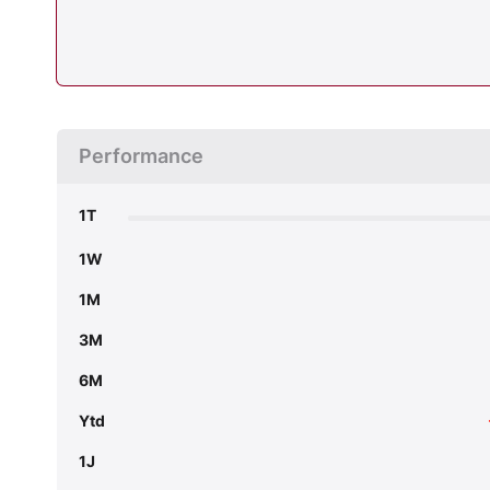
Performance
1T
1W
1M
3M
6M
Ytd
1J