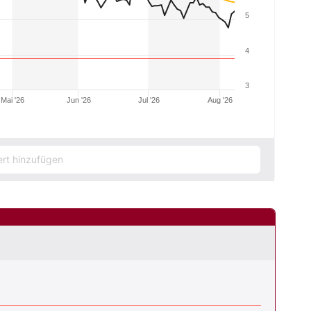
5
4
3
Mai '26
Jun '26
Jul '26
Aug '26