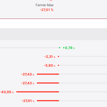
Fannie Mae
-27,01 %
+0,78
%
-2,31
%
-5,93
%
-27,43
%
-27,43
%
-43,05
%
-27,01
%