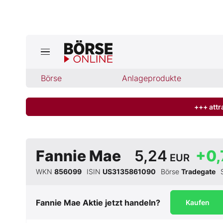
Börse
Börse
Anlageprodukte
News
Anlageprodukte
+++ attr
Finanz-Check
Fannie Mae
5,24
+0,
EUR
Abo & Shop
WKN
856099
ISIN
US3135861090
Börse
Tradegate
BO-Musterdepots
Fannie Mae
Aktie jetzt handeln?
Kaufen
Experten