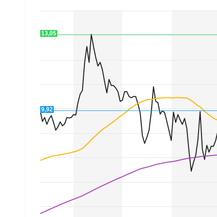
Mein B:O
13,05
Mein Konto
Folgen Sie uns
9,92
Kontakt