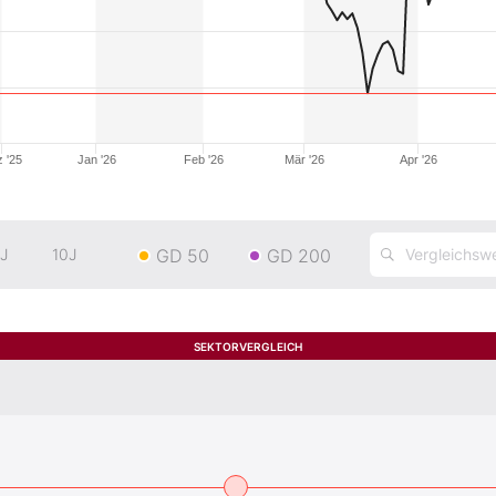
 '25
Jan '26
Feb '26
Mär '26
Apr '26
GD 50
GD 200
J
10J
SEKTORVERGLEICH