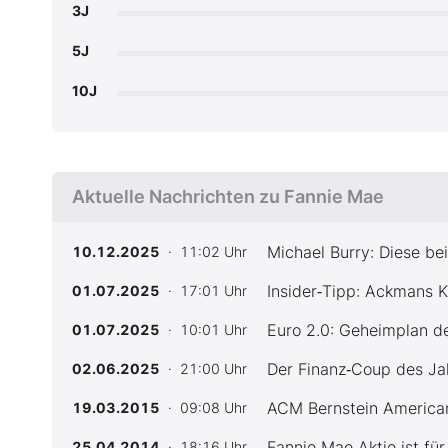
3J
5J
10J
Aktuelle Nachrichten zu Fannie Mae
Michael Burry: Diese be
10.12.2025
· 11:02 Uhr
Insider‑Tipp: Ackmans KI
01.07.2025
· 17:01 Uhr
Euro 2.0: Geheimplan de
01.07.2025
· 10:01 Uhr
Der Finanz‑Coup des Jah
02.06.2025
· 21:00 Uhr
ACM Bernstein American
19.03.2015
· 09:08 Uhr
Fannie Mae‑Aktie ist fü
25.04.2014
· 18:16 Uhr