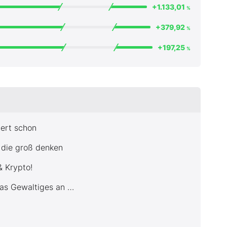
+1.133,01
%
+379,92
%
+197,25
%
uert schon
, die groß denken
& Krypto!
was Gewaltiges an …