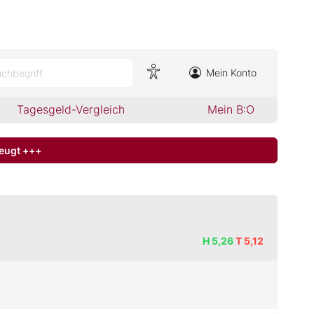
Mein Konto
chbegriff
Tagesgeld-Vergleich
Mein B:O
zeugt +++
H
5,26
T
5,12