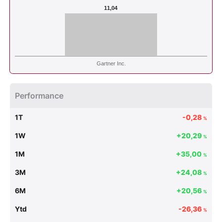
11,04
Gartner Inc.
Performance
1T
-0,28
%
1W
+20,29
%
1M
+35,00
%
3M
+24,08
%
6M
+20,56
%
Ytd
-26,36
%