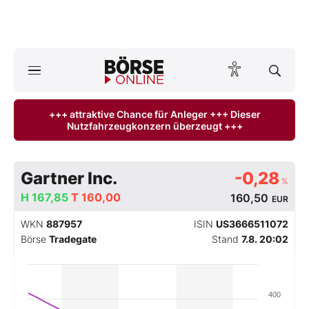
Börse
News
+++ attraktive Chance für Anleger +++ Dieser
Nutzfahrzeugkonzern überzeugt +++
Anlageprodukte
Finanz-Check
Gartner Inc.
-0,28
%
H
Abo & Shop
167,85
T
160,00
160,50
EUR
WKN
887957
ISIN
US3666511072
BO-Musterdepots
Börse
Tradegate
Stand
7.8. 20:02
Experten
400
Mein B:O