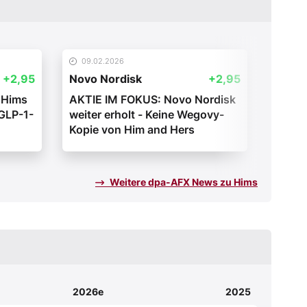
09.02.2026
06.0
+2,95
Novo Nordisk
+2,95
Novo 
 Hims
AKTIE IM FOKUS: Novo Nordisk
AKTIE
 GLP-1-
weiter erholt - Keine Wegovy-
Nordis
Kopie von Him and Hers
Wegov
Weitere dpa-AFX News zu Hims
2026e
2025