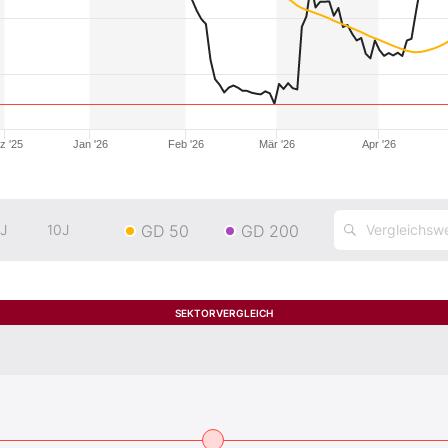
z '25
Jan '26
Feb '26
Mär '26
Apr '26
GD 50
GD 200
J
10J
SEKTORVERGLEICH