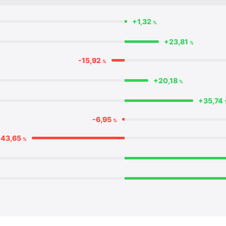
+1,32
%
+23,81
%
-15,92
%
+20,18
%
+35,74
-6,95
%
-43,65
%