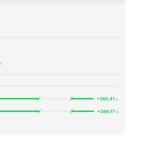
%
+265,41
%
+294,17
%