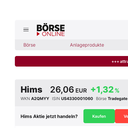
Jetzt a
ktuelle Ausgabe BÖRSE ONLINE lese
Börse
Börse
Anlageprodukte
News
+++ attr
Anlageprodukte
Hims
26,06
+1,32
EUR
%
Finanz-Check
WKN
A2QMYY
ISIN
US4330001060
Börse
Tradegate
Abo & Shop
Hims
Aktie jetzt handeln?
Kaufen
V
BO-Musterdepots