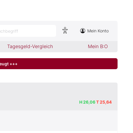
Mein Konto
chbegriff
Tagesgeld-Vergleich
Mein B:O
zeugt +++
H
26,06
T
25,64