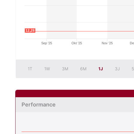
12,28
Sep '25
Okt '25
Nov '25
De
1T
1W
3M
6M
1J
3J
5
Performance