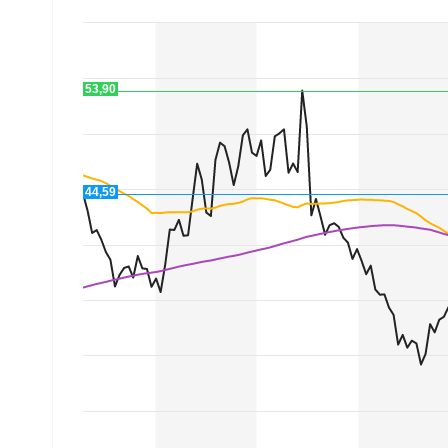
Experten
Mein B:O
53,90
Mein Konto
44,59
Folgen Sie uns
Kontakt