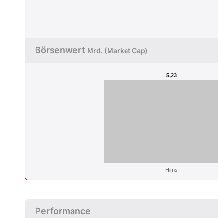
Börsenwert
Mrd. (Market Cap)
5,23
Hims
Performance