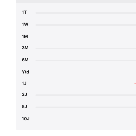
1T
1W
1M
3M
6M
Ytd
1J
3J
5J
10J