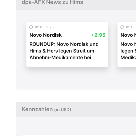
dpa-AFX News zu Hims
09.03.2026
09.03
Novo Nordisk
+2,95
Novo 
ROUNDUP: Novo Nordisk und
Novo N
Hims & Hers legen Streit um
legen 
Abnehm-Medikamente bei
Medik
Kennzahlen
(in USD)