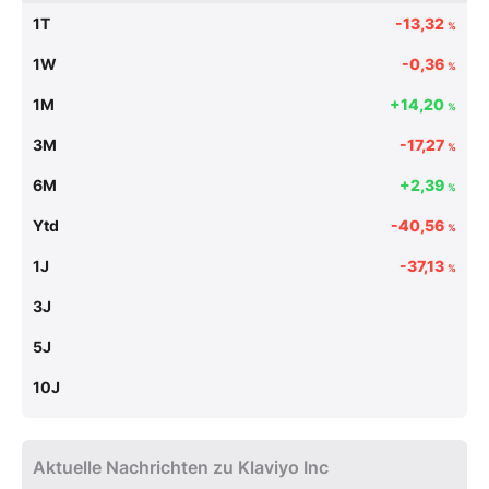
1T
-13,32
%
1W
-0,36
%
1M
+14,20
%
3M
-17,27
%
6M
+2,39
%
Ytd
-40,56
%
1J
-37,13
%
3J
5J
10J
Aktuelle Nachrichten zu Klaviyo Inc