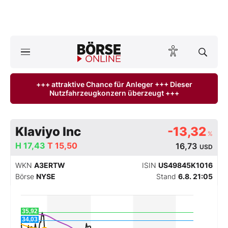
A
ktuelle Ausgabe BÖRSE ONLINE lesen
Börse
+++ attraktive Chance für Anleger +++ Dieser
Nutzfahrzeugkonzern überzeugt +++
News
Anlageprodukte
Klaviyo Inc
-13,32
%
Finanz-Check
H
17,43
T
15,50
16,73
USD
WKN
A3ERTW
ISIN
US49845K1016
Abo & Shop
Börse
NYSE
Stand
6.8. 21:05
BO-Musterdepots
35,92
34,03
Experten