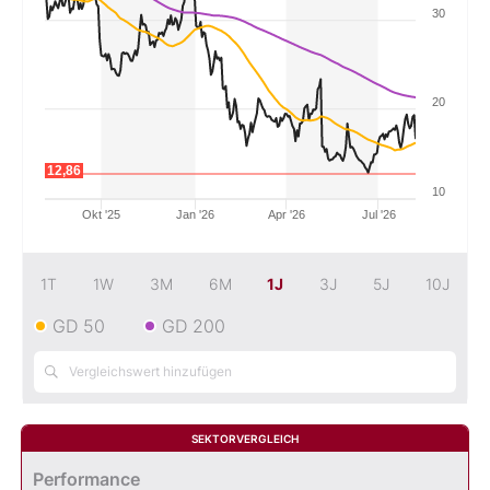
30
Mein B:O
20
Mein Konto
12,86
Folgen Sie uns
10
Okt '25
Jan '26
Apr '26
Jul '26
Kontakt
1T
1W
3M
6M
1J
3J
5J
10J
GD 50
GD 200
SEKTORVERGLEICH
Performance