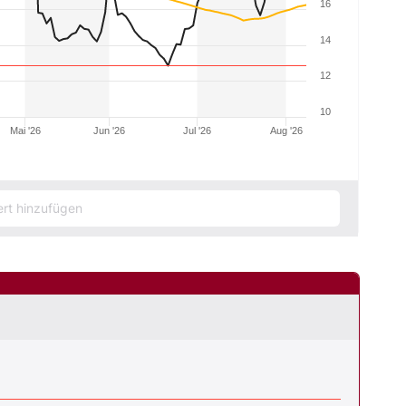
16
14
12
10
Mai '26
Jun '26
Jul '26
Aug '26