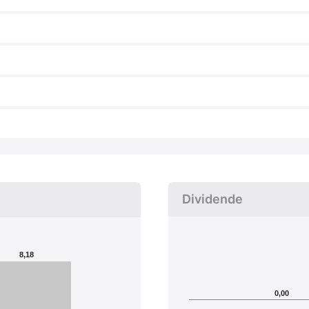
Dividende
8,18
0,00