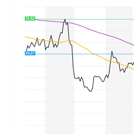
Mein B:O
35,92
Mein Konto
Folgen Sie uns
30,07
Kontakt