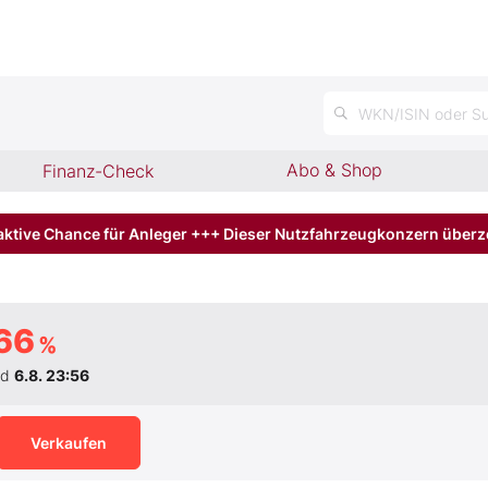
WKN/ISIN oder Su
Abo & Shop
Finanz-Check
aktive Chance für Anleger +++ Dieser Nutzfahrzeugkonzern über
66
%
nd
6.8. 23:56
Verkaufen