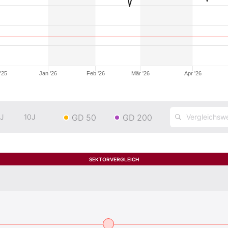
'25
Jan '26
Feb '26
Mär '26
Apr '26
GD 50
GD 200
J
10J
SEKTORVERGLEICH