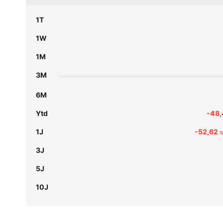
1T
1W
1M
3M
6M
Ytd
-48
1J
-52,62
3J
5J
10J