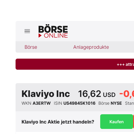
Börse
Börse
Anlageprodukte
News
Anlageprodukte
+++ attr
Finanz-Check
Klaviyo Inc
16,62
-0,
USD
Abo & Shop
WKN
A3ERTW
ISIN
US49845K1016
Börse
NYSE
Sta
BO-Musterdepots
Klaviyo Inc
Aktie jetzt handeln?
Kaufen
Experten