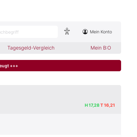
Mein Konto
chbegriff
Tagesgeld-Vergleich
Mein B:O
zeugt +++
H
17,28
T
16,21