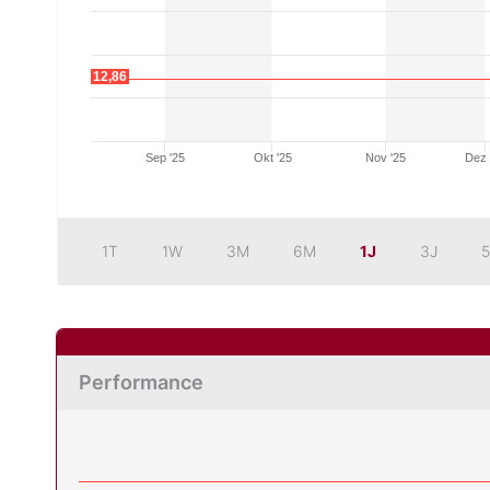
12,86
Sep '25
Okt '25
Nov '25
Dez 
1T
1W
3M
6M
1J
3J
5
Performance