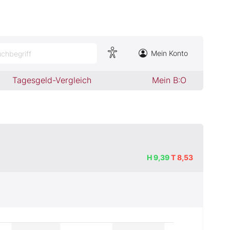
Mein Konto
chbegriff
Tagesgeld-Vergleich
Mein B:O
H
9,39
T
8,53