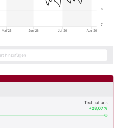
8
7
Mai '26
Jun '26
Jul '26
Aug '26
Technotrans
+28,07 %