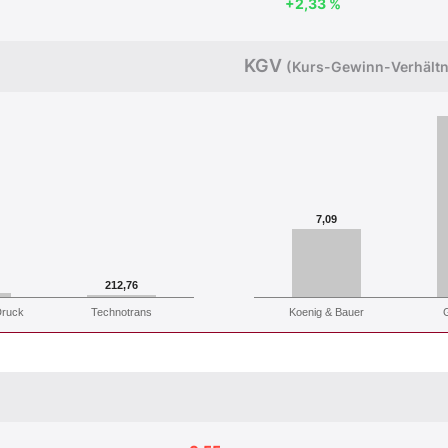
+2,33 %
KGV
(Kurs-Gewinn-Verhältn
7,09
212,76
Druck
Technotrans
Koenig & Bauer