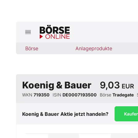
Jetzt a
ktuelle Ausgabe BÖRSE ONLINE lese
Börse
Börse
Anlageprodukte
News
Anlageprodukte
Koenig & Bauer
9,03
EUR
WKN
719350
ISIN
DE0007193500
Börse
Tradegate
Finanz-Check
Abo & Shop
Koenig & Bauer
Aktie jetzt handeln?
Kaufe
BO-Musterdepots