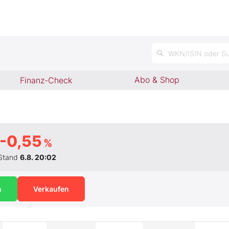
n
WKN/ISIN oder Su
Abo & Shop
Finanz-Check
-0,55
%
Stand
6.8. 20:02
n
Verkaufen