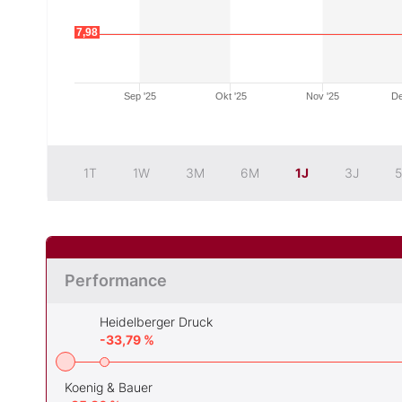
7,98
Sep '25
Okt '25
Nov '25
De
1T
1W
3M
6M
1J
3J
5
Performance
Heidelberger Druck
-33,79 %
Koenig & Bauer