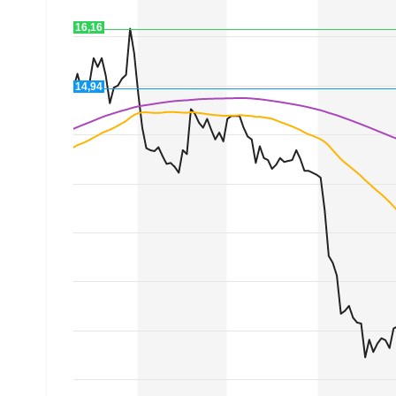
Experten
16,16
Mein B:O
14,94
Mein Konto
Folgen Sie uns
Kontakt