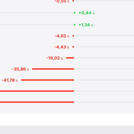
-0,55
%
+0,44
%
+1,34
%
-4,63
%
-4,43
%
-16,02
%
-35,86
%
-41,78
%