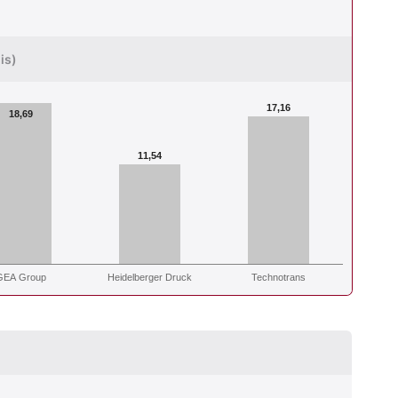
is)
17,16
18,69
11,54
GEA Group
Heidelberger Druck
Technotrans