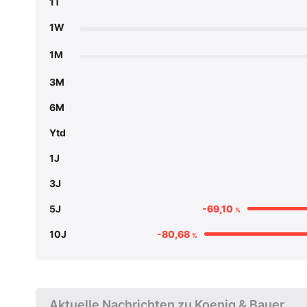
1T
1W
1M
3M
6M
Ytd
1J
3J
5J
-69,10
%
10J
-80,68
%
Aktuelle Nachrichten zu Koenig & Bauer