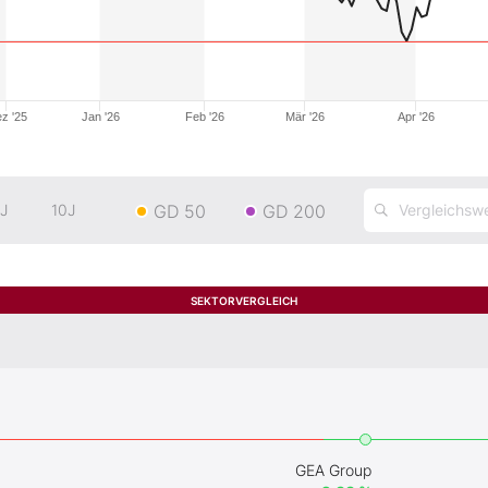
z '25
Jan '26
Feb '26
Mär '26
Apr '26
GD 50
GD 200
J
10J
SEKTORVERGLEICH
GEA Group