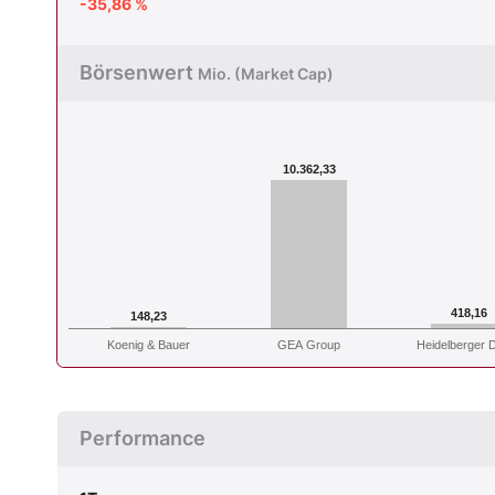
-35,86 %
Börsenwert
Mio. (Market Cap)
10.362,33
418,16
148,23
Koenig & Bauer
GEA Group
Heidelberger 
Performance