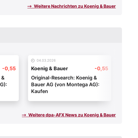
Weitere Nachrichten zu Koenig & Bauer
04.03.2026
13.02
-0,55
Koenig & Bauer
-0,55
Koeni
 &
Original-Research: Koenig &
Origi
G):
Bauer AG (von Montega AG):
Bauer
Kaufen
Kaufe
Weitere dpa-AFX News zu Koenig & Bauer