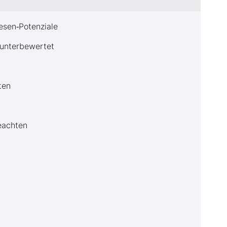
esen‑Potenziale
 unterbewertet
ten
beachten