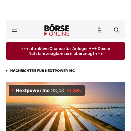
Börse
News
+++ attraktive Chance für Anleger +++ Dieser
Nutzfahrzeugkonzern überzeugt +++
Anlageprodukte
Finanz-Check
NACHRICHTEN FÜR NEXTPOWER INC
Abo & Shop
Nextpower Inc
98,43
-1,38
%
BO-Musterdepots
Experten
Mein B:O