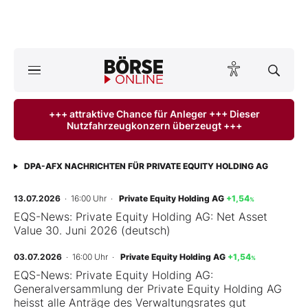
A
ktuelle Ausgabe BÖRSE ONLINE lesen
Börse
+++ attraktive Chance für Anleger +++ Dieser
Nutzfahrzeugkonzern überzeugt +++
News
Anlageprodukte
DPA-AFX NACHRICHTEN FÜR PRIVATE EQUITY HOLDING AG
Finanz-Check
13.07.2026
· 16:00 Uhr
·
Private Equity Holding AG
+1,54
%
EQS-News: Private Equity Holding AG: Net Asset
Value 30. Juni 2026 (deutsch)
Abo & Shop
03.07.2026
· 16:00 Uhr
·
Private Equity Holding AG
+1,54
%
BO-Musterdepots
EQS-News: Private Equity Holding AG:
Generalversammlung der Private Equity Holding AG
Experten
heisst alle Anträge des Verwaltungsrates gut