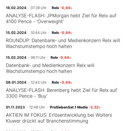
16.02.2024
· 07:28 Uhr
·
Relx
-0,84
%
ANALYSE-FLASH: JPMorgan hebt Ziel für Relx auf
4100 Pence - 'Overweight'
15.02.2024
· 10:44 Uhr
·
Relx
-0,84
%
ROUNDUP: Datenbank- und Medienkonzern Relx will
Wachstumstempo hoch halten
15.02.2024
· 08:11 Uhr
·
Relx
-0,84
%
Datenbank- und Medienkonzern Relx will
Wachstumstempo hoch halten
08.01.2024
· 12:43 Uhr
·
Relx
-0,84
%
ANALYSE-FLASH: Berenberg hebt Ziel für Relx auf
3300 Pence - 'Buy'
01.11.2023
· 12:48 Uhr
·
ProSiebenSat.1 Media
-3,32
%
AKTIEN IM FOKUS: Erlösentwicklung bei Wolters
Kluwer drückt auf Branchenstimmung