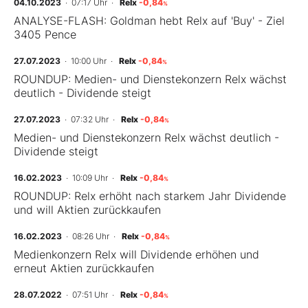
04.10.2023
· 07:17 Uhr
·
Relx
-0,84
%
ANALYSE-FLASH: Goldman hebt Relx auf 'Buy' - Ziel
3405 Pence
27.07.2023
· 10:00 Uhr
·
Relx
-0,84
%
ROUNDUP: Medien- und Dienstekonzern Relx wächst
deutlich - Dividende steigt
27.07.2023
· 07:32 Uhr
·
Relx
-0,84
%
Medien- und Dienstekonzern Relx wächst deutlich -
Dividende steigt
16.02.2023
· 10:09 Uhr
·
Relx
-0,84
%
ROUNDUP: Relx erhöht nach starkem Jahr Dividende
und will Aktien zurückkaufen
16.02.2023
· 08:26 Uhr
·
Relx
-0,84
%
Medienkonzern Relx will Dividende erhöhen und
erneut Aktien zurückkaufen
28.07.2022
· 07:51 Uhr
·
Relx
-0,84
%