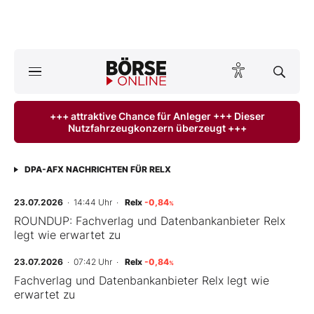
A
ktuelle Ausgabe BÖRSE ONLINE lesen
Börse
+++ attraktive Chance für Anleger +++ Dieser
Nutzfahrzeugkonzern überzeugt +++
News
Anlageprodukte
DPA-AFX NACHRICHTEN FÜR RELX
Finanz-Check
23.07.2026
· 14:44 Uhr
·
Relx
-0,84
%
ROUNDUP: Fachverlag und Datenbankanbieter Relx
legt wie erwartet zu
Abo & Shop
23.07.2026
· 07:42 Uhr
·
Relx
-0,84
%
BO-Musterdepots
Fachverlag und Datenbankanbieter Relx legt wie
erwartet zu
Experten