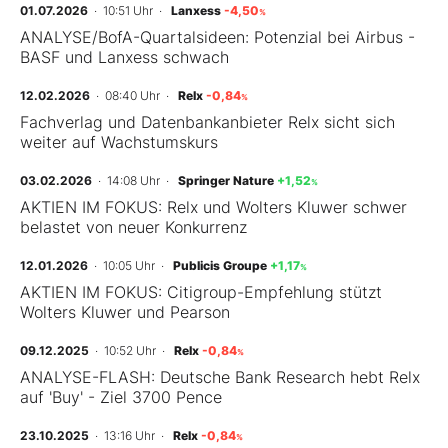
01.07.2026
· 10:51 Uhr
·
Lanxess
-4,50
%
ANALYSE/BofA-Quartalsideen: Potenzial bei Airbus -
Mein B:O
BASF und Lanxess schwach
12.02.2026
· 08:40 Uhr
·
Relx
-0,84
%
Mein Konto
Fachverlag und Datenbankanbieter Relx sicht sich
weiter auf Wachstumskurs
Folgen Sie uns
03.02.2026
· 14:08 Uhr
·
Springer Nature
+1,52
%
AKTIEN IM FOKUS: Relx und Wolters Kluwer schwer
belastet von neuer Konkurrenz
Kontakt
12.01.2026
· 10:05 Uhr
·
Publicis Groupe
+1,17
%
AKTIEN IM FOKUS: Citigroup-Empfehlung stützt
Wolters Kluwer und Pearson
09.12.2025
· 10:52 Uhr
·
Relx
-0,84
%
ANALYSE-FLASH: Deutsche Bank Research hebt Relx
auf 'Buy' - Ziel 3700 Pence
23.10.2025
· 13:16 Uhr
·
Relx
-0,84
%