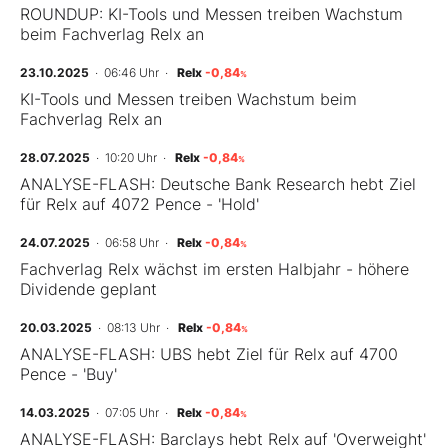
ROUNDUP: KI-Tools und Messen treiben Wachstum
beim Fachverlag Relx an
23.10.2025
· 06:46 Uhr
·
Relx
-0,84
%
KI-Tools und Messen treiben Wachstum beim
Fachverlag Relx an
28.07.2025
· 10:20 Uhr
·
Relx
-0,84
%
ANALYSE-FLASH: Deutsche Bank Research hebt Ziel
für Relx auf 4072 Pence - 'Hold'
24.07.2025
· 06:58 Uhr
·
Relx
-0,84
%
Fachverlag Relx wächst im ersten Halbjahr - höhere
Dividende geplant
20.03.2025
· 08:13 Uhr
·
Relx
-0,84
%
ANALYSE-FLASH: UBS hebt Ziel für Relx auf 4700
Pence - 'Buy'
14.03.2025
· 07:05 Uhr
·
Relx
-0,84
%
ANALYSE-FLASH: Barclays hebt Relx auf 'Overweight'