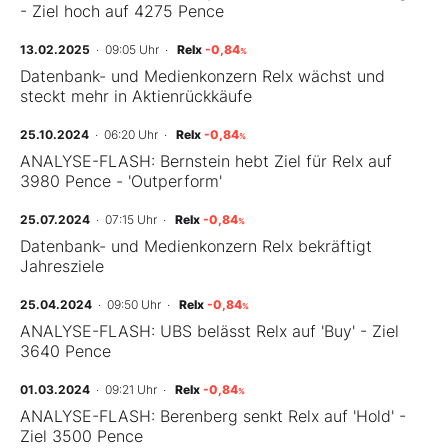
- Ziel hoch auf 4275 Pence
13.02.2025
· 09:05 Uhr
·
Relx
-0,84
%
Datenbank- und Medienkonzern Relx wächst und
steckt mehr in Aktienrückkäufe
25.10.2024
· 06:20 Uhr
·
Relx
-0,84
%
ANALYSE-FLASH: Bernstein hebt Ziel für Relx auf
3980 Pence - 'Outperform'
25.07.2024
· 07:15 Uhr
·
Relx
-0,84
%
Datenbank- und Medienkonzern Relx bekräftigt
Jahresziele
25.04.2024
· 09:50 Uhr
·
Relx
-0,84
%
ANALYSE-FLASH: UBS belässt Relx auf 'Buy' - Ziel
3640 Pence
01.03.2024
· 09:21 Uhr
·
Relx
-0,84
%
ANALYSE-FLASH: Berenberg senkt Relx auf 'Hold' -
Ziel 3500 Pence