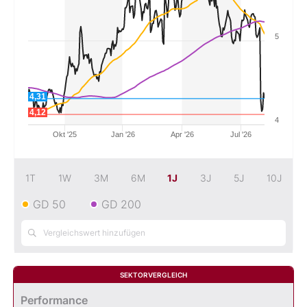
Mein B:O
5
Mein Konto
4,31
4,12
Folgen Sie uns
4
Okt '25
Jan '26
Apr '26
Jul '26
Kontakt
1T
1W
3M
6M
1J
3J
5J
10J
GD 50
GD 200
SEKTORVERGLEICH
Performance