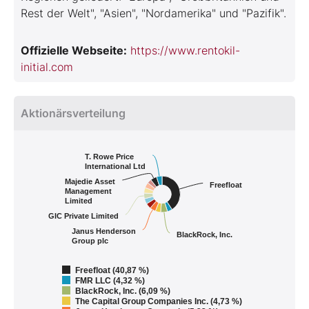
Rest der Welt", "Asien", "Nordamerika" und "Pazifik".
Offizielle Webseite:
https://www.rentokil-
initial.com
Aktionärsverteilung
T. Rowe Price
International Ltd
Majedie Asset
Freefloat
Management
Limited
GIC Private Limited
Janus Henderson
BlackRock, Inc.
Group plc
Freefloat (40,87 %)
FMR LLC (4,32 %)
BlackRock, Inc. (6,09 %)
The Capital Group Companies Inc. (4,73 %)