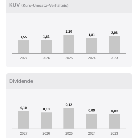
KUV
(Kurs-Umsatz-Verhältnis)
2,20
2,06
1,81
1,61
1,55
2027
2026
2025
2024
2023
Dividende
0,12
0,10
0,10
0,09
0,09
2027
2026
2025
2024
2023