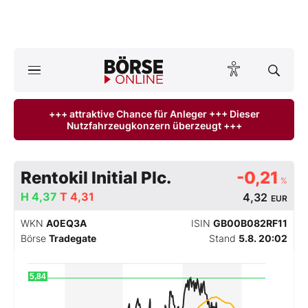
A
ktuelle Ausgabe BÖRSE ONLINE lesen
Börse
+++ attraktive Chance für Anleger +++ Dieser
Nutzfahrzeugkonzern überzeugt +++
News
Anlageprodukte
Rentokil Initial Plc.
-0,21
%
Finanz-Check
H
4,37
T
4,31
4,32
EUR
WKN
A0EQ3A
ISIN
GB00B082RF11
Abo & Shop
Börse
Tradegate
Stand
5.8. 20:02
BO-Musterdepots
5,84
Experten