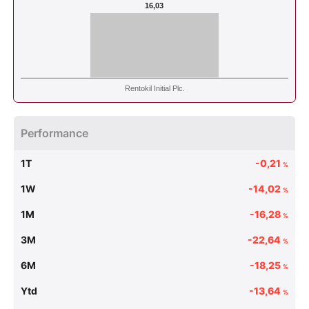
16,03
Rentokil Initial Plc.
Performance
1T
-0,21
%
1W
-14,02
%
1M
-16,28
%
3M
-22,64
%
6M
-18,25
%
Ytd
-13,64
%