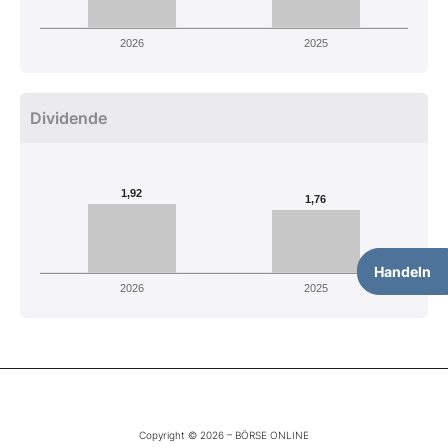
2026
2025
Dividende
1,92
1,76
Handeln
2026
2025
Copyright © 2026 – BÖRSE ONLINE