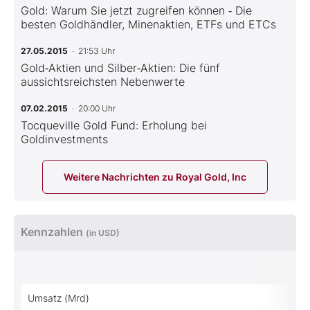
Gold: Warum Sie jetzt zugreifen können ‑ Die
besten Goldhändler, Minenaktien, ETFs und ETCs
27.05.2015
· 21:53 Uhr
Gold‑Aktien und Silber‑Aktien: Die fünf
aussichtsreichsten Nebenwerte
07.02.2015
· 20:00 Uhr
Tocqueville Gold Fund: Erholung bei
Goldinvestments
Weitere Nachrichten zu Royal Gold, Inc
Kennzahlen
(in USD)
Umsatz (Mrd)