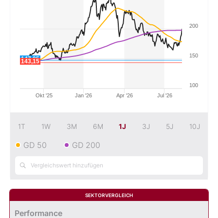
200
Mein Konto
150
Folgen Sie uns
147,05
143,15
100
Kontakt
Okt '25
Jan '26
Apr '26
Jul '26
1T
1W
3M
6M
1J
3J
5J
10J
GD 50
GD 200
SEKTORVERGLEICH
Performance