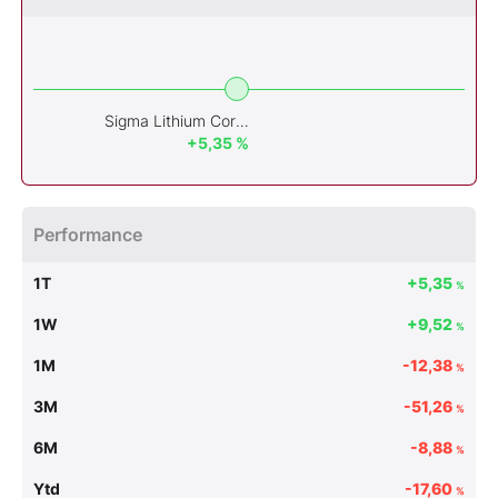
Sigma Lithium Corporation
+5,35 %
Performance
1T
+5,35
%
1W
+9,52
%
1M
-12,38
%
3M
-51,26
%
6M
-8,88
%
Ytd
-17,60
%