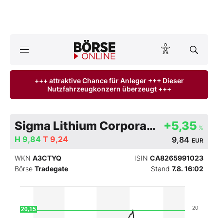
Börse
News
+++ attraktive Chance für Anleger +++ Dieser
Nutzfahrzeugkonzern überzeugt +++
Anlageprodukte
Finanz-Check
Sigma Lithium Corporation
+5,35
%
H
Abo & Shop
9,84
T
9,24
9,84
EUR
WKN
A3CTYQ
ISIN
CA8265991023
BO-Musterdepots
Börse
Tradegate
Stand
7.8. 16:02
Experten
20
20,15
Mein B:O