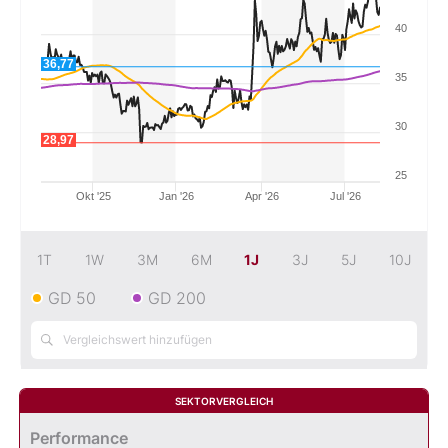
40
Mein B:O
36,77
35
Mein Konto
30
28,97
Folgen Sie uns
25
Okt '25
Jan '26
Apr '26
Jul '26
Kontakt
1T
1W
3M
6M
1J
3J
5J
10J
GD 50
GD 200
SEKTORVERGLEICH
Performance