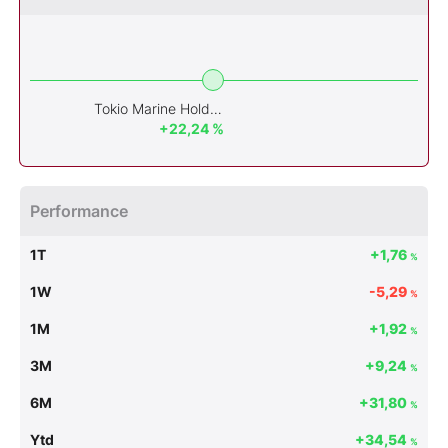
Tokio Marine Holdings
+22,24 %
Performance
1T
+1,76
%
1W
-5,29
%
1M
+1,92
%
3M
+9,24
%
6M
+31,80
%
Ytd
+34,54
%