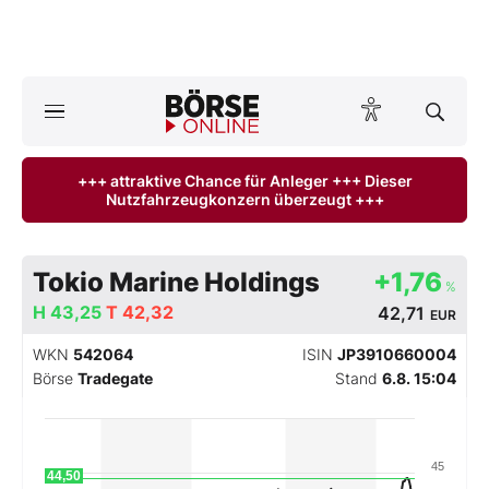
A
ktuelle Ausgabe BÖRSE ONLINE lesen
Börse
+++ attraktive Chance für Anleger +++ Dieser
Nutzfahrzeugkonzern überzeugt +++
News
Anlageprodukte
Tokio Marine Holdings
+1,76
%
Finanz-Check
H
43,25
T
42,32
42,71
EUR
WKN
542064
ISIN
JP3910660004
Abo & Shop
Börse
Tradegate
Stand
6.8. 15:04
BO-Musterdepots
45
Experten
44,50