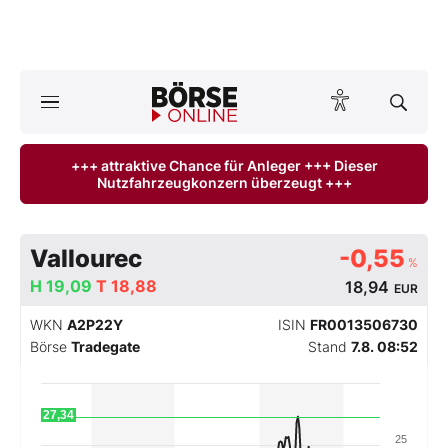
A
ktuelle Ausgabe BÖRSE ONLINE lesen
Börse
+++ attraktive Chance für Anleger +++ Dieser
Nutzfahrzeugkonzern überzeugt +++
News
Anlageprodukte
Vallourec
-0,55
%
Finanz-Check
H
19,09
T
18,88
18,94
EUR
WKN
A2P22Y
ISIN
FR0013506730
Abo & Shop
Börse
Tradegate
Stand
7.8. 08:52
BO-Musterdepots
27,34
Experten
25