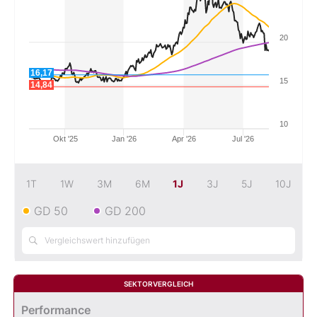
Mein B:O
20
16,17
Mein Konto
15
14,84
Folgen Sie uns
10
Okt '25
Jan '26
Apr '26
Jul '26
Kontakt
1T
1W
3M
6M
1J
3J
5J
10J
GD 50
GD 200
SEKTORVERGLEICH
Performance