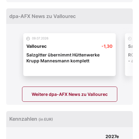
dpa-AFX News zu Vallourec
09.07.2026
06.
Vallourec
-1,30
Salzg
Salzgitter übernimmt Hüttenwerke
ROUN
Krupp Mannesmann komplett
- abe
Weitere dpa-AFX News zu Vallourec
Kennzahlen
(in EUR)
2027e