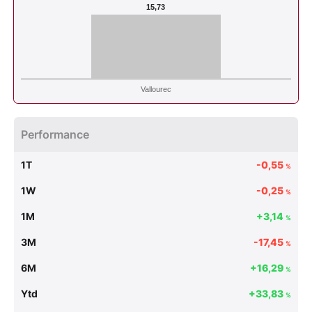
15,73
Vallourec
Performance
1T
-0,55
%
1W
-0,25
%
1M
+3,14
%
3M
-17,45
%
6M
+16,29
%
Ytd
+33,83
%