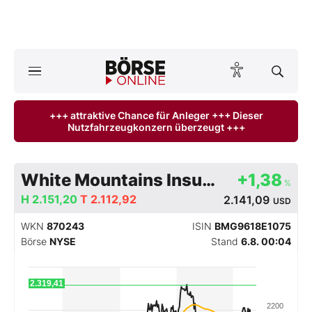
A
ktuelle Ausgabe BÖRSE ONLINE lesen
Börse
+++ attraktive Chance für Anleger +++ Dieser
Nutzfahrzeugkonzern überzeugt +++
News
Anlageprodukte
White Mountains Insurance Group, Ltd.
+1,38
%
Finanz-Check
H
2.151,20
T
2.112,92
2.141,09
USD
WKN
870243
ISIN
BMG9618E1075
Abo & Shop
Börse
NYSE
Stand
6.8. 00:04
BO-Musterdepots
2.319,41
Experten
2200