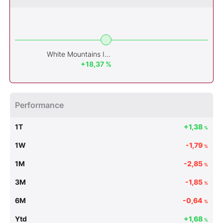
White Mountains Insurance Group, Ltd.
+18,37 %
Performance
1T
+1,38
%
1W
-1,79
%
1M
-2,85
%
3M
-1,85
%
6M
-0,64
%
Ytd
+1,68
%