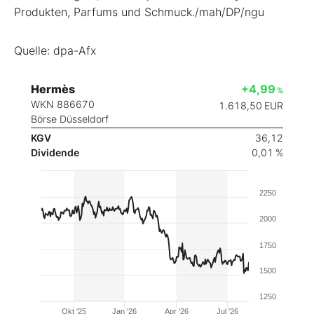
Produkten, Parfums und Schmuck./mah/DP/ngu
Quelle: dpa-Afx
Hermès
+4,99
%
WKN 886670
1.618,50
EUR
Börse Düsseldorf
KGV
36,12
Dividende
0,01 %
2250
2000
1750
1500
1250
Okt '25
Jan '26
Apr '26
Jul '26