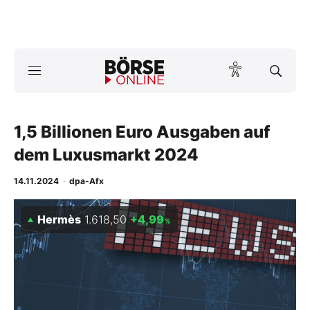
A
ktuelle Ausgabe BÖRSE ONLINE lesen
Börse
News
1,5 Billionen Euro Ausgaben auf
dem Luxusmarkt 2024
Anlageprodukte
14.11.2024
·
dpa-Afx
Finanz-Check
Hermès
1.618,50
+4,99
%
Abo & Shop
BO-Musterdepots
Experten