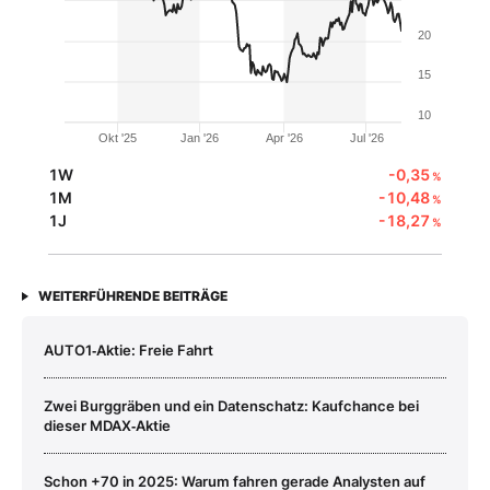
20
15
10
Okt '25
Jan '26
Apr '26
Jul '26
1W
-0,35
%
1M
-10,48
%
1J
-18,27
%
WEITERFÜHRENDE BEITRÄGE
AUTO1‑Aktie: Freie Fahrt
Zwei Burggräben und ein Datenschatz: Kaufchance bei
dieser MDAX‑Aktie
Schon +70 in 2025: Warum fahren gerade Analysten auf