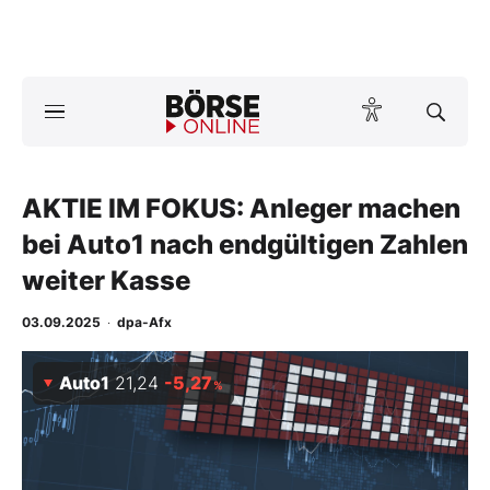
A
ktuelle Ausgabe BÖRSE ONLINE lesen
Börse
News
AKTIE IM FOKUS: Anleger machen
bei Auto1 nach endgültigen Zahlen
Anlageprodukte
weiter Kasse
Finanz-Check
03.09.2025
·
dpa-Afx
Abo & Shop
Auto1
21,24
-5,27
%
BO-Musterdepots
Experten