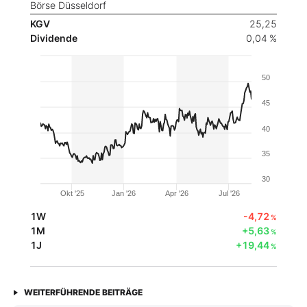
Börse Düsseldorf
KGV
25,25
Dividende
0,04 %
50
45
40
35
30
Okt '25
Jan '26
Apr '26
Jul '26
1W
-4,72
%
1M
+5,63
%
1J
+19,44
%
WEITERFÜHRENDE BEITRÄGE