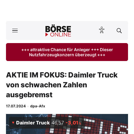
A
ktuelle Ausgabe BÖRSE ONLINE lesen
Börse
+++ attraktive Chance für Anleger +++ Dieser
Nutzfahrzeugkonzern überzeugt +++
News
Anlageprodukte
AKTIE IM FOKUS: Daimler Truck
von schwachen Zahlen
Finanz-Check
ausgebremst
Abo & Shop
17.07.2024
·
dpa-Afx
BO-Musterdepots
Daimler Truck
46,57
-3,01
%
Experten