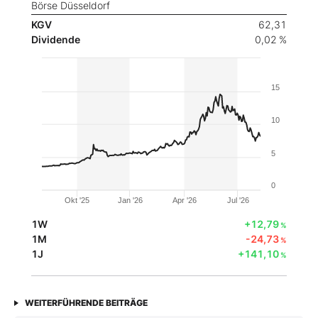
Börse Düsseldorf
KGV
62,31
Dividende
0,02 %
15
10
5
0
Okt '25
Jan '26
Apr '26
Jul '26
1W
+12,79
%
1M
-24,73
%
1J
+141,10
%
WEITERFÜHRENDE BEITRÄGE