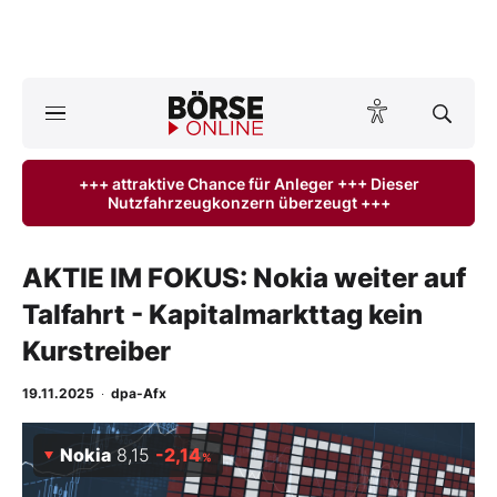
A
ktuelle Ausgabe BÖRSE ONLINE lesen
Börse
+++ attraktive Chance für Anleger +++ Dieser
Nutzfahrzeugkonzern überzeugt +++
News
Anlageprodukte
AKTIE IM FOKUS: Nokia weiter auf
Talfahrt - Kapitalmarkttag kein
Finanz-Check
Kurstreiber
Abo & Shop
19.11.2025
·
dpa-Afx
BO-Musterdepots
Nokia
8,15
-2,14
%
Experten