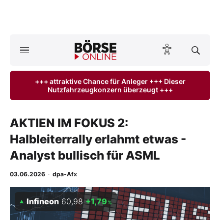
A
ktuelle Ausgabe BÖRSE ONLINE lesen
Börse
+++ attraktive Chance für Anleger +++ Dieser
Nutzfahrzeugkonzern überzeugt +++
News
Anlageprodukte
AKTIEN IM FOKUS 2:
Halbleiterrally erlahmt etwas -
Finanz-Check
Analyst bullisch für ASML
Abo & Shop
03.06.2026
·
dpa-Afx
BO-Musterdepots
Infineon
60,98
+1,79
%
Experten