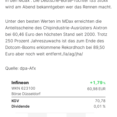
in den MDax
. Die Deutsche-Börse-Tochter ISS Stoxx
wird am Abend bekanntgeben wer das Rennen macht.
Unter den besten Werten im MDax erreichten die
Anteilsscheine des Chipindustrie-Ausrüsters Aixtron
bei 60,46 Euro den höchsten Stand seit 2000. Trotz
250 Prozent Jahreszuwachs ist das zum Ende des
Dotcom-Booms erklommene Rekordhoch bei 89,50
Euro aber noch weit entfernt./la/ag/jha/
Quelle: dpa-Afx
Infineon
+1,79
%
WKN 623100
60,98
EUR
Börse Düsseldorf
KGV
70,78
Dividende
0,01 %