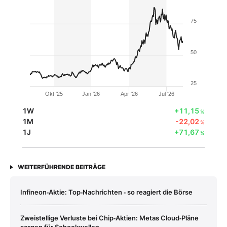
75
50
25
Okt '25
Jan '26
Apr '26
Jul '26
1W
+11,15
%
1M
-22,02
%
1J
+71,67
%
WEITERFÜHRENDE BEITRÄGE
Infineon‑Aktie: Top‑Nachrichten ‑ so reagiert die Börse
Zweistellige Verluste bei Chip‑Aktien: Metas Cloud‑Pläne
sorgen für Schockwellen