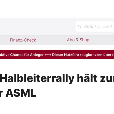
n
WKN/ISIN oder Su
Abo & Shop
Finanz-Check
aktive Chance für Anleger +++ Dieser Nutzfahrzeugkonzern über
albleiterrally hält zu
ür ASML