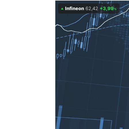
Experten
Infineon
62,42
+3,99
%
Mein B:O
Mein Konto
Folgen Sie uns
Kontakt