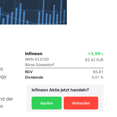
Infineon
+3,99
%
WKN 623100
62,42
EUR
Börse Düsseldorf
it
KGV
65,81
ogy
Dividende
0,01 %
Infineon
Aktie jetzt handeln?
nd der
Kaufen
Verkaufen
in