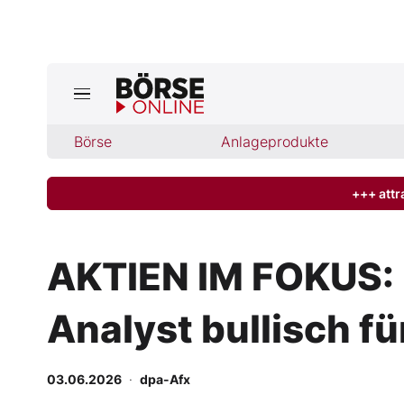
Jetzt a
ktuelle Ausgabe BÖRSE ONLINE lese
Börse
Börse
Anlageprodukte
News
+++ attr
Anlageprodukte
AKTIEN IM FOKUS: H
Finanz-Check
Analyst bullisch f
Abo & Shop
BO-Musterdepots
03.06.2026
·
dpa-Afx