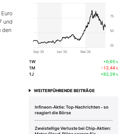
 Euro
75
7 und
u den
50
25
Sep '25
Jan '26
Mai '26
1W
+0,65
%
1M
-12,44
%
1J
+82,29
%
WEITERFÜHRENDE BEITRÄGE
Infineon‑Aktie: Top‑Nachrichten ‑ so
reagiert die Börse
Zweistellige Verluste bei Chip‑Aktien:
Metas Cloud‑Pläne sorgen für