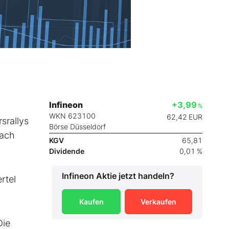
Infineon
+3,99
%
WKN 623100
62,42
EUR
srallys
Börse Düsseldorf
nach
KGV
65,81
Dividende
0,01 %
Infineon
Aktie jetzt handeln?
rtel
Kaufen
Verkaufen
Die