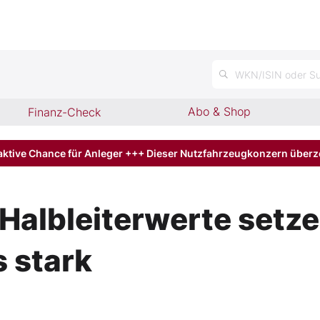
WKN/ISIN oder Su
Abo & Shop
Finanz-Check
aktive Chance für Anleger +++ Dieser Nutzfahrzeugkonzern über
albleiterwerte setzen 
 stark