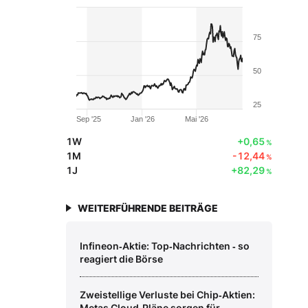
75
50
25
Sep '25
Jan '26
Mai '26
1W
+0,65
%
1M
-12,44
%
1J
+82,29
%
WEITERFÜHRENDE BEITRÄGE
Infineon‑Aktie: Top‑Nachrichten ‑ so
reagiert die Börse
Zweistellige Verluste bei Chip‑Aktien:
Metas Cloud‑Pläne sorgen für