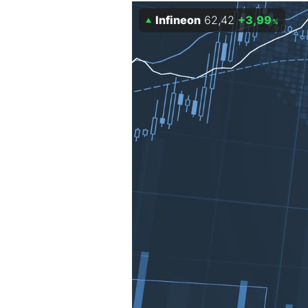
Infineon
62,42
+3,99
Mein B:O
%
Mein Konto
Folgen Sie uns
Kontakt