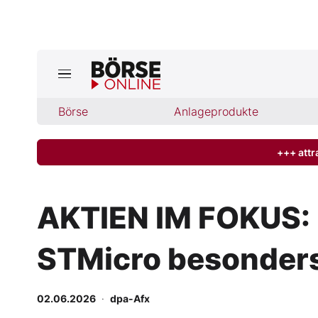
Börse
Börse
Anlageprodukte
News
Anlageprodukte
+++ attr
Finanz-Check
AKTIEN IM FOKUS: H
Abo & Shop
STMicro besonders
BO-Musterdepots
02.06.2026
·
dpa-Afx
Experten