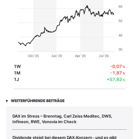
60
50
40
30
Okt '25
Jan '26
Apr '26
Jul '26
1W
-0,07
%
1M
-1,87
%
1J
+57,83
%
WEITERFÜHRENDE BEITRÄGE
DAX im Stress – Brenntag, Carl Zeiss Meditec, DWS,
Infineon, RWE, Vonovia im Check
Dividende steigt bei diesem DAX‑Konzern ‑ und es gibt