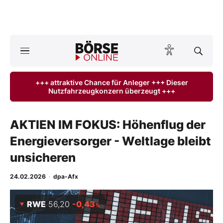
A
ktuelle Ausgabe BÖRSE ONLINE lesen
Börse
+++ attraktive Chance für Anleger +++ Dieser
Nutzfahrzeugkonzern überzeugt +++
News
Anlageprodukte
AKTIEN IM FOKUS: Höhenflug der
Energieversorger - Weltlage bleibt
Finanz-Check
unsicheren
Abo & Shop
24.02.2026
·
dpa-Afx
BO-Musterdepots
RWE
56,20
-0,43
%
Experten