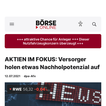
Börse
News
+++ attraktive Chance für Anleger +++ Dieser
Nutzfahrzeugkonzern überzeugt +++
Anlageprodukte
Finanz-Check
AKTIEN IM FOKUS: Versorger
holen etwas Nachholpotenzial auf
Abo & Shop
12.07.2021
·
dpa-Afx
BO-Musterdepots
RWE
56,32
-0,04
%
Experten
Mein B:O