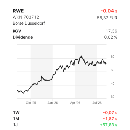
RWE
-0,04
%
WKN 703712
56,32
EUR
Börse Düsseldorf
KGV
17,36
Dividende
0,02 %
60
50
40
30
Okt '25
Jan '26
Apr '26
Jul '26
1W
-0,07
%
1M
-1,87
%
1J
+57,83
%