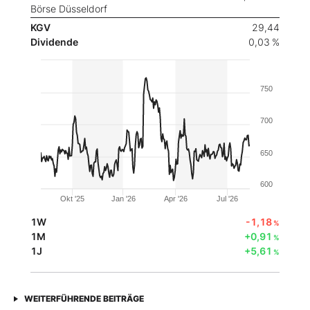
Börse Düsseldorf
KGV
29,44
Dividende
0,03 %
750
700
650
600
Okt '25
Jan '26
Apr '26
Jul '26
1W
-1,18
%
1M
+0,91
%
1J
+5,61
%
WEITERFÜHRENDE BEITRÄGE