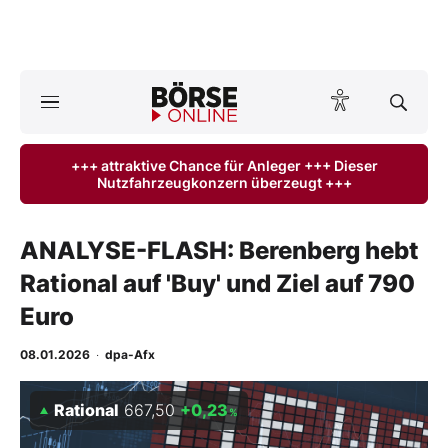
A
ktuelle Ausgabe BÖRSE ONLINE lesen
Börse
+++ attraktive Chance für Anleger +++ Dieser
Nutzfahrzeugkonzern überzeugt +++
News
Anlageprodukte
ANALYSE-FLASH: Berenberg hebt
Rational auf 'Buy' und Ziel auf 790
Finanz-Check
Euro
Abo & Shop
08.01.2026
·
dpa-Afx
BO-Musterdepots
Rational
667,50
+0,23
%
Experten