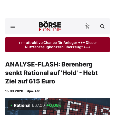
A
ktuelle Ausgabe BÖRSE ONLINE lesen
Börse
+++ attraktive Chance für Anleger +++ Dieser
Nutzfahrzeugkonzern überzeugt +++
News
Anlageprodukte
ANALYSE-FLASH: Berenberg
senkt Rational auf 'Hold' - Hebt
Finanz-Check
Ziel auf 615 Euro
Abo & Shop
15.09.2020
·
dpa-Afx
BO-Musterdepots
Rational
667,00
+0,08
%
Experten