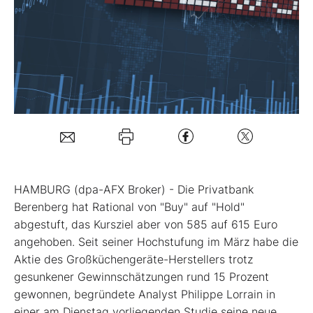
Mein B:O
Mein Konto
Folgen Sie uns
Kontakt
HAMBURG (dpa-AFX Broker) - Die Privatbank
Berenberg hat Rational
von "Buy" auf "Hold"
abgestuft, das Kursziel aber von 585 auf 615 Euro
angehoben. Seit seiner Hochstufung im März habe die
Aktie des Großküchengeräte-Herstellers trotz
gesunkener Gewinnschätzungen rund 15 Prozent
gewonnen, begründete Analyst Philippe Lorrain in
einer am Dienstag vorliegenden Studie seine neue