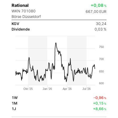
Rational
+0,08
%
WKN 701080
667,00
EUR
Börse Düsseldorf
KGV
30,24
Dividende
0,03 %
750
700
650
600
Okt '25
Jan '26
Apr '26
Jul '26
1W
-0,96
%
1M
+0,15
%
1J
+8,66
%