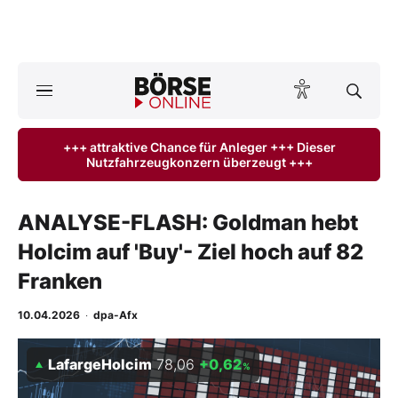
A
ktuelle Ausgabe BÖRSE ONLINE lesen
Börse
+++ attraktive Chance für Anleger +++ Dieser
Nutzfahrzeugkonzern überzeugt +++
News
Anlageprodukte
ANALYSE-FLASH: Goldman hebt
Holcim auf 'Buy'- Ziel hoch auf 82
Finanz-Check
Franken
Abo & Shop
10.04.2026
·
dpa-Afx
BO-Musterdepots
LafargeHolcim
78,06
+0,62
%
Experten