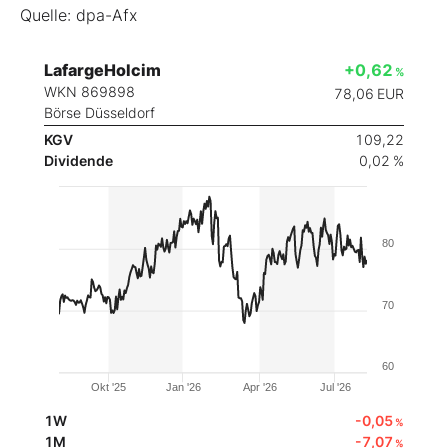
Quelle: dpa-Afx
LafargeHolcim
+0,62
%
WKN 869898
78,06
EUR
Börse Düsseldorf
KGV
109,22
Dividende
0,02 %
80
70
60
Okt '25
Jan '26
Apr '26
Jul '26
1W
-0,05
%
1M
-7,07
%