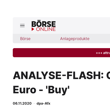
Jetzt a
ktuelle Ausgabe BÖRSE ONLINE lese
Börse
Börse
Anlageprodukte
News
+++ attr
Anlageprodukte
ANALYSE-FLASH: Gol
Finanz-Check
Euro - 'Buy'
Abo & Shop
BO-Musterdepots
06.11.2020
·
dpa-Afx