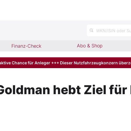
n
WKN/ISIN oder Su
Abo & Shop
Finanz-Check
aktive Chance für Anleger +++ Dieser Nutzfahrzeugkonzern über
dman hebt Ziel für I