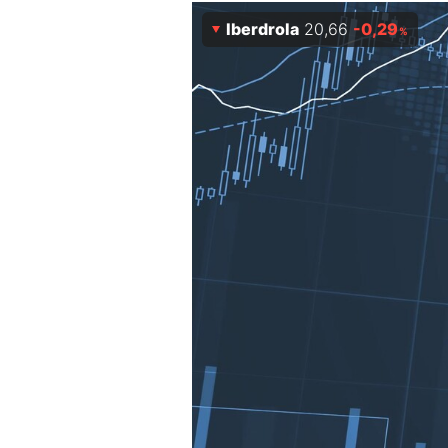
Experten
Iberdrola
20,66
-0,29
%
Mein B:O
Mein Konto
Folgen Sie uns
Kontakt