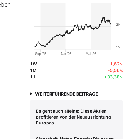
geben
20
15
Sep '25
Jan '26
Mai '26
1W
-1,62
%
1M
-5,56
%
1J
+33,38
%
WEITERFÜHRENDE BEITRÄGE
Es geht auch alleine: Diese Aktien
profitieren von der Neuausrichtung
Europas
Sicherheit, Netze, Energie: Die neuen