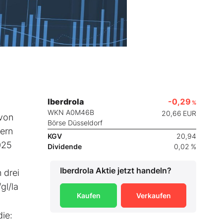
Iberdrola
-0,29
%
WKN A0M46B
20,66
EUR
von
Börse Düsseldorf
zern
KGV
20,94
025
Dividende
0,02 %
Iberdrola
Aktie jetzt handeln?
 drei
gl/la
Kaufen
Verkaufen
die: