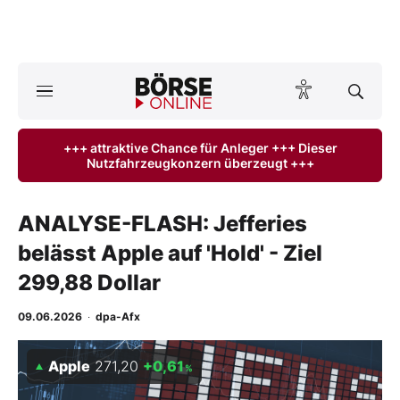
A
ktuelle Ausgabe BÖRSE ONLINE lesen
Börse
+++ attraktive Chance für Anleger +++ Dieser
Nutzfahrzeugkonzern überzeugt +++
News
Anlageprodukte
ANALYSE-FLASH: Jefferies
belässt Apple auf 'Hold' - Ziel
Finanz-Check
299,88 Dollar
Abo & Shop
09.06.2026
·
dpa-Afx
BO-Musterdepots
Apple
271,20
+0,61
%
Experten