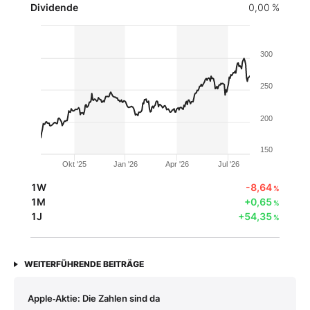
Dividende
0,00 %
300
250
200
150
Okt '25
Jan '26
Apr '26
Jul '26
1W
-8,64
%
1M
+0,65
%
1J
+54,35
%
WEITERFÜHRENDE BEITRÄGE
Apple‑Aktie: Die Zahlen sind da