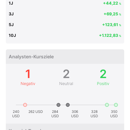
1J
+44,22
%
3J
+69,25
%
5J
+123,61
%
10J
+1.122,83
%
Analysten-Kursziele
1
2
2
Negativ
Neutral
Positiv
240
262 USD
284
306
328
350
USD
USD
USD
USD
USD