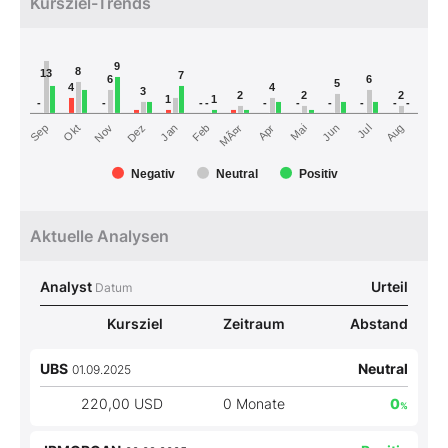
Kursziel-Trends
9
8
13
7
6
6
5
4
4
3
2
2
2
1
1
-
-
-
-
-
-
-
-
-
-
MÃ¤r
Nov
Feb
Mai
Aug
Sep
Dez
Jun
Okt
Jan
Apr
Jul
Negativ
Neutral
Positiv
Aktuelle Analysen
Analyst
Urteil
Datum
Kursziel
Zeitraum
Abstand
UBS
Neutral
01.09.2025
220,00 USD
0 Monate
0
%