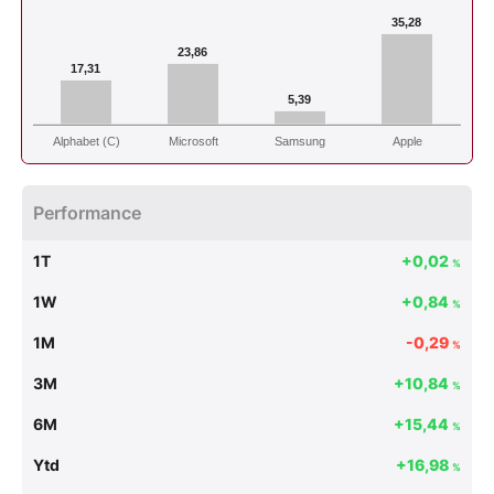
35,28
23,86
17,31
5,39
Alphabet (C)
Microsoft
Samsung
Apple
Performance
1T
+0,02
%
1W
+0,84
%
1M
-0,29
%
3M
+10,84
%
6M
+15,44
%
Ytd
+16,98
%