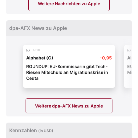
Weitere Nachrichten zu Apple
dpa-AFX News zu Apple
09:20
09:
Alphabet (C)
-0,95
Alph
ROUNDUP: EU-Kommissarin gibt Tech-
EU-K
Riesen Mitschuld an Migrationskrise in
Mits
Ceuta
Weitere dpa-AFX News zu Apple
Kennzahlen
(in USD)