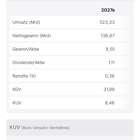
2027e
2
Umsatz (Mrd)
523,33
47
Nettogewinn (Mrd)
136,67
12
Gewinn/Aktie
9,55
Dividende/Aktie
1,11
Rendite (%)
0,36
KGV
31,99
3
KUV
8,46
KUV
(Kurs-Umsatz-Verhältnis)