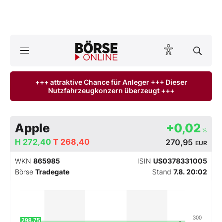
A
ktuelle Ausgabe BÖRSE ONLINE lesen
Börse
+++ attraktive Chance für Anleger +++ Dieser
Nutzfahrzeugkonzern überzeugt +++
News
Anlageprodukte
Apple
+0,02
%
Finanz-Check
H
272,40
T
268,40
270,95
EUR
WKN
865985
ISIN
US0378331005
Abo & Shop
Börse
Tradegate
Stand
7.8. 20:02
BO-Musterdepots
Experten
300
298,75