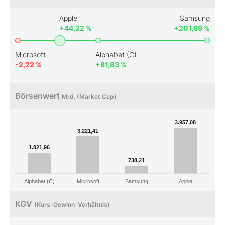
Apple
Samsung
+44,22 %
+201,69 %
Microsoft
Alphabet (C)
-2,22 %
+81,83 %
Börsenwert
Mrd. (Market Cap)
3.957,08
3.221,41
1.821,96
738,21
Alphabet (C)
Microsoft
Samsung
Apple
KGV
(Kurs-Gewinn-Verhältnis)