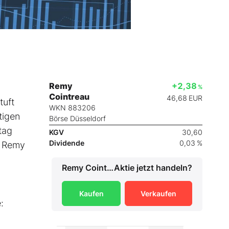
Remy
+2,38
%
Cointreau
46,68
EUR
tuft
WKN 883206
tigen
Börse Düsseldorf
tag
KGV
30,60
Dividende
0,03 %
a Remy
Remy Cointreau
Aktie jetzt handeln?
Kaufen
Verkaufen
: