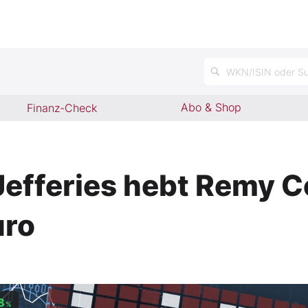
WKN/ISIN oder Su
Abo & Shop
Finanz-Check
fferies hebt Remy Coi
uro
8
%