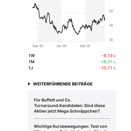
50
40
30
Sep '25
Jan '26
Mai '26
1W
-6,13
%
1M
+8,31
%
1J
-10,71
%
WEITERFÜHRENDE BEITRÄGE
Für Buffett und Co.
Turnaround‑Kandidaten: Sind diese
Aktien jetzt Mega‑Schnäppchen?
Wichtige Kursbewegungen: Test von