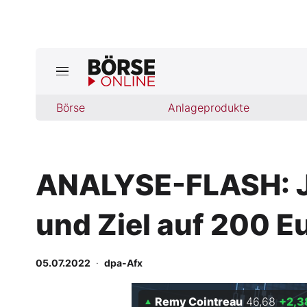
Börse
Börse
Anlageprodukte
News
Anlageprodukte
ANALYSE-FLASH: Je
Finanz-Check
und Ziel auf 200 E
Abo & Shop
BO-Musterdepots
05.07.2022
·
dpa-Afx
Experten
Remy Cointreau
46,68
+2,3