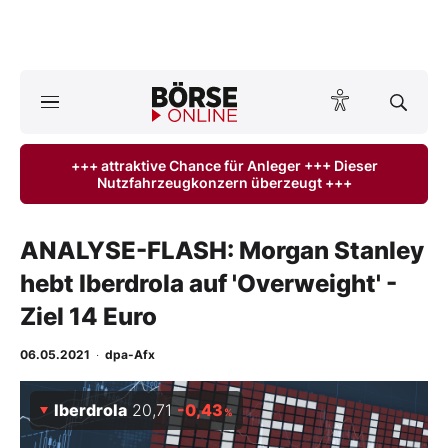
A
ktuelle Ausgabe BÖRSE ONLINE lesen
Börse
+++ attraktive Chance für Anleger +++ Dieser
Nutzfahrzeugkonzern überzeugt +++
News
Anlageprodukte
ANALYSE-FLASH: Morgan Stanley
hebt Iberdrola auf 'Overweight' -
Finanz-Check
Ziel 14 Euro
Abo & Shop
06.05.2021
·
dpa-Afx
BO-Musterdepots
Iberdrola
20,71
-0,43
%
Experten