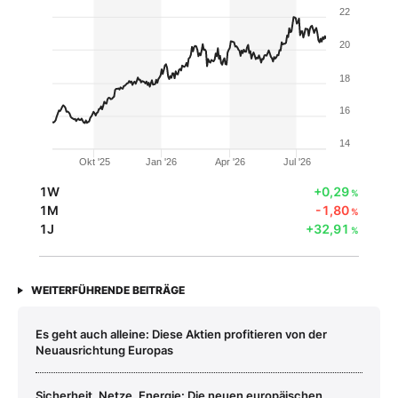
22
20
18
16
14
Okt '25
Jan '26
Apr '26
Jul '26
1W
+0,29
%
1M
-1,80
%
1J
+32,91
%
WEITERFÜHRENDE BEITRÄGE
Es geht auch alleine: Diese Aktien profitieren von der
Neuausrichtung Europas
Sicherheit, Netze, Energie: Die neuen europäischen