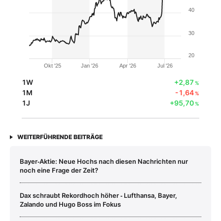
40
30
20
Okt '25
Jan '26
Apr '26
Jul '26
1W
+2,87
%
1M
-1,64
%
1J
+95,70
%
WEITERFÜHRENDE BEITRÄGE
Bayer‑Aktie: Neue Hochs nach diesen Nachrichten nur
noch eine Frage der Zeit?
Dax schraubt Rekordhoch höher ‑ Lufthansa, Bayer,
Zalando und Hugo Boss im Fokus