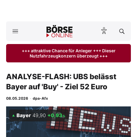
A
ktuelle Ausgabe BÖRSE ONLINE lesen
Börse
+++ attraktive Chance für Anleger +++ Dieser
Nutzfahrzeugkonzern überzeugt +++
News
Anlageprodukte
ANALYSE-FLASH: UBS belässt
Bayer auf 'Buy' - Ziel 52 Euro
Finanz-Check
08.05.2026
·
dpa-Afx
Abo & Shop
Bayer
49,90
+0,93
%
BO-Musterdepots
Experten