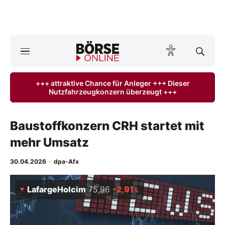
Börse
News
+++ attraktive Chance für Anleger +++ Dieser
Nutzfahrzeugkonzern überzeugt +++
Anlageprodukte
Finanz-Check
Baustoffkonzern CRH startet mit
mehr Umsatz
Abo & Shop
30.04.2026
·
dpa-Afx
BO-Musterdepots
LafargeHolcim
75,96
-2,91
%
Experten
Mein B:O