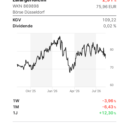
%
WKN 869898
75,96
EUR
Börse Düsseldorf
KGV
109,22
Dividende
0,02 %
80
70
60
Okt '25
Jan '26
Apr '26
Jul '26
1W
-3,96
%
1M
-6,43
%
1J
+12,30
%