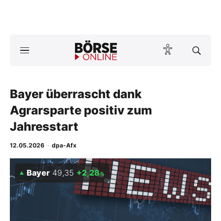
A
ktuelle Ausgabe BÖRSE ONLINE lesen
Börse
News
Bayer überrascht dank
Agrarsparte positiv zum
Anlageprodukte
Jahresstart
Finanz-Check
12.05.2026
·
dpa-Afx
Abo & Shop
Bayer
49,35
+2,28
%
BO-Musterdepots
Experten