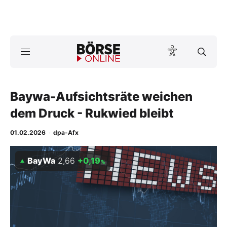
A
ktuelle Ausgabe BÖRSE ONLINE lesen
Börse
News
Baywa-Aufsichtsräte weichen
dem Druck - Rukwied bleibt
Anlageprodukte
01.02.2026
·
dpa-Afx
Finanz-Check
BayWa
2,66
+0,19
%
Abo & Shop
BO-Musterdepots
Experten