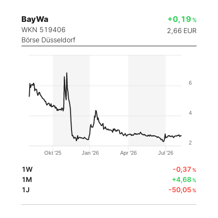
BayWa
+0,19
%
WKN 519406
2,66
EUR
Börse Düsseldorf
6
4
2
Okt '25
Jan '26
Apr '26
Jul '26
1W
-0,37
%
1M
+4,68
%
1J
-50,05
%