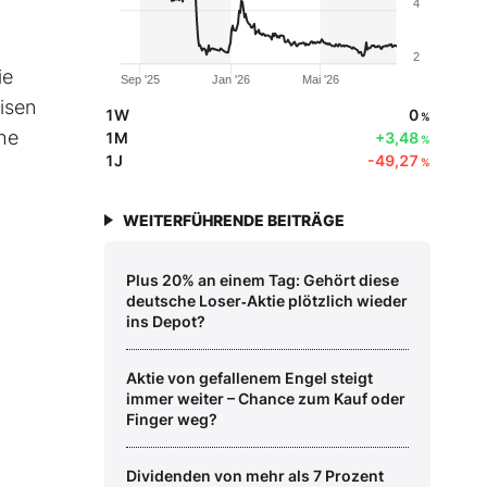
4
2
ie
Sep '25
Jan '26
Mai '26
isen
1W
0
%
he
1M
+3,48
%
1J
-49,27
%
WEITERFÜHRENDE BEITRÄGE
Plus 20% an einem Tag: Gehört diese
deutsche Loser‑Aktie plötzlich wieder
ins Depot?
Aktie von gefallenem Engel steigt
immer weiter – Chance zum Kauf oder
Finger weg?
Dividenden von mehr als 7 Prozent