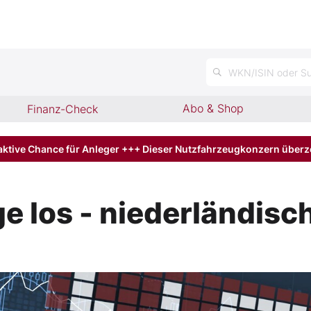
WKN/ISIN oder Su
Abo & Shop
Finanz-Check
aktive Chance für Anleger +++ Dieser Nutzfahrzeugkonzern über
ge los - niederländisc