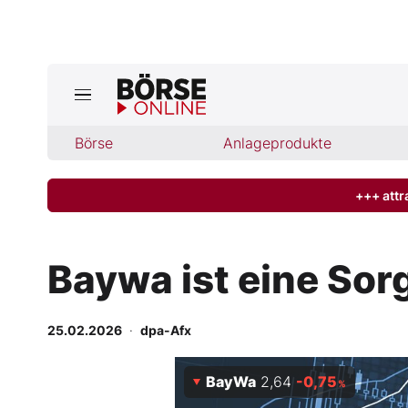
Börse
Börse
Anlageprodukte
News
Anlageprodukte
+++ attr
Finanz-Check
Baywa ist eine Sor
Abo & Shop
25.02.2026
·
dpa-Afx
BO-Musterdepots
BayWa
2,64
-0,75
Experten
%