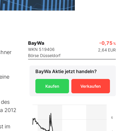
BayWa
-0,75
%
WKN 519406
2,64
EUR
chner
Börse Düsseldorf
BayWa
Aktie jetzt handeln?
eine
Kaufen
Verkaufen
 des
ra 2012
6
st im