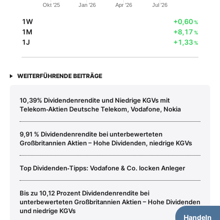
Okt '25
Jan '26
Apr '26
Jul '26
1W
+0,60
%
1M
+8,17
%
1J
+1,33
%
WEITERFÜHRENDE BEITRÄGE
10,39% Dividendenrendite und Niedrige KGVs mit
Telekom‑Aktien Deutsche Telekom, Vodafone, Nokia
9,91 % Dividendenrendite bei unterbewerteten
Großbritannien Aktien – Hohe Dividenden, niedrige KGVs
Top Dividenden‑Tipps: Vodafone & Co. locken Anleger
Bis zu 10,12 Prozent Dividendenrendite bei
unterbewerteten Großbritannien Aktien – Hohe Dividenden
und niedrige KGVs
Handeln