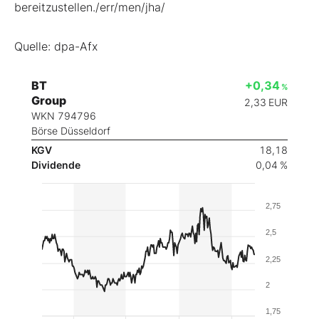
bereitzustellen./err/men/jha/
Quelle: dpa-Afx
BT
+0,34
%
Group
2,33
EUR
WKN 794796
Börse Düsseldorf
KGV
18,18
Dividende
0,04 %
2,75
2,5
2,25
2
1,75