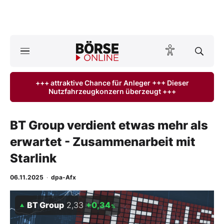
A
ktuelle Ausgabe BÖRSE ONLINE lesen
Börse
+++ attraktive Chance für Anleger +++ Dieser
Nutzfahrzeugkonzern überzeugt +++
News
Anlageprodukte
BT Group verdient etwas mehr als
erwartet - Zusammenarbeit mit
Finanz-Check
Starlink
Abo & Shop
06.11.2025
·
dpa-Afx
BO-Musterdepots
BT Group
2,33
+0,34
%
Experten