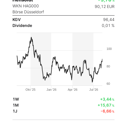
%
WKN HAG000
90,12
EUR
Börse Düsseldorf
KGV
96,44
Dividende
0,01 %
100
80
60
Okt '25
Jan '26
Apr '26
Jul '26
1W
+3,44
%
1M
+15,67
%
1J
-6,66
%