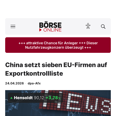
A
ktuelle Ausgabe BÖRSE ONLINE lesen
Börse
+++ attraktive Chance für Anleger +++ Dieser
Nutzfahrzeugkonzern überzeugt +++
News
Anlageprodukte
China setzt sieben EU-Firmen auf
Exportkontrollliste
Finanz-Check
24.04.2026
·
dpa-Afx
Abo & Shop
Hensoldt
90,12
+3,78
%
BO-Musterdepots
Experten