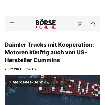
A
ktuelle Ausgabe BÖRSE ONLINE lesen
Börse
News
Daimler Trucks mit Kooperation:
Motoren künftig auch von US-
Anlageprodukte
Hersteller Cummins
Finanz-Check
23.02.2021
·
dpa-Afx
Abo & Shop
Mercedes-Benz
47,18
-0,09
%
BO-Musterdepots
Experten