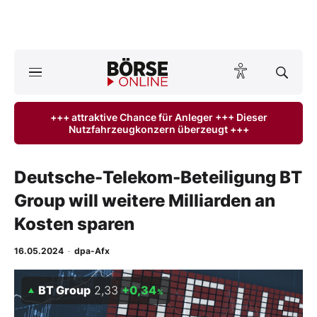
Börse
News
+++ attraktive Chance für Anleger +++ Dieser
Nutzfahrzeugkonzern überzeugt +++
Anlageprodukte
Finanz-Check
Deutsche-Telekom-Beteiligung BT
Group will weitere Milliarden an
Abo & Shop
Kosten sparen
BO-Musterdepots
16.05.2024
·
dpa-Afx
Experten
BT Group
2,33
+0,34
%
Mein B:O