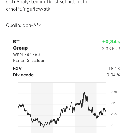
sich Analysten im Durchschnitt mehr
erhofft./ngu/lew/stk
Quelle: dpa-Afx
BT
+0,34
%
Group
2,33
EUR
WKN 794796
Börse Düsseldorf
KGV
18,18
Dividende
0,04 %
2,75
2,5
2,25
2