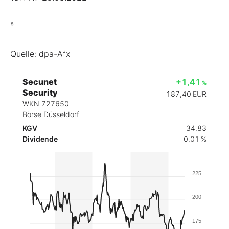
°
Quelle: dpa-Afx
Secunet
+1,41
%
Security
187,40
EUR
WKN 727650
Börse Düsseldorf
KGV
34,83
Dividende
0,01 %
225
200
175