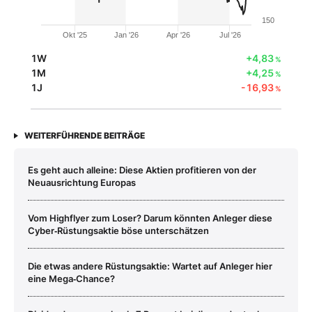
150
Okt '25
Jan '26
Apr '26
Jul '26
1W
+4,83
%
1M
+4,25
%
1J
-16,93
%
WEITERFÜHRENDE BEITRÄGE
Es geht auch alleine: Diese Aktien profitieren von der
Neuausrichtung Europas
Vom Highflyer zum Loser? Darum könnten Anleger diese
Cyber‑Rüstungsaktie böse unterschätzen
Die etwas andere Rüstungsaktie: Wartet auf Anleger hier
eine Mega‑Chance?