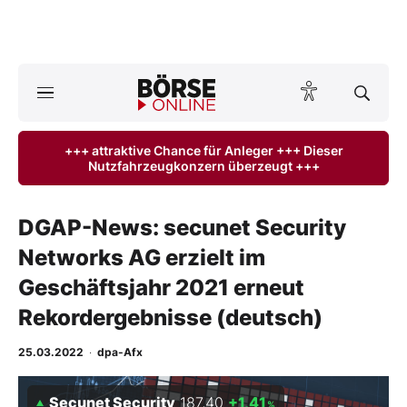
A
ktuelle Ausgabe BÖRSE ONLINE lesen
Börse
+++ attraktive Chance für Anleger +++ Dieser
Nutzfahrzeugkonzern überzeugt +++
News
Anlageprodukte
DGAP-News: secunet Security
Networks AG erzielt im
Finanz-Check
Geschäftsjahr 2021 erneut
Abo & Shop
Rekordergebnisse (deutsch)
BO-Musterdepots
25.03.2022
·
dpa-Afx
Experten
Secunet Security
187,40
+1,41
%