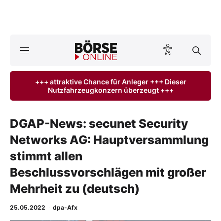
A
ktuelle Ausgabe BÖRSE ONLINE lesen
Börse
+++ attraktive Chance für Anleger +++ Dieser
Nutzfahrzeugkonzern überzeugt +++
News
Anlageprodukte
DGAP-News: secunet Security
Networks AG: Hauptversammlung
Finanz-Check
stimmt allen
Abo & Shop
Beschlussvorschlägen mit großer
Mehrheit zu (deutsch)
BO-Musterdepots
25.05.2022
·
dpa-Afx
Experten