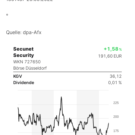
°
Quelle: dpa-Afx
Secunet
+1,58
%
Security
191,60
EUR
WKN 727650
Börse Düsseldorf
KGV
36,12
Dividende
0,01 %
225
200
175