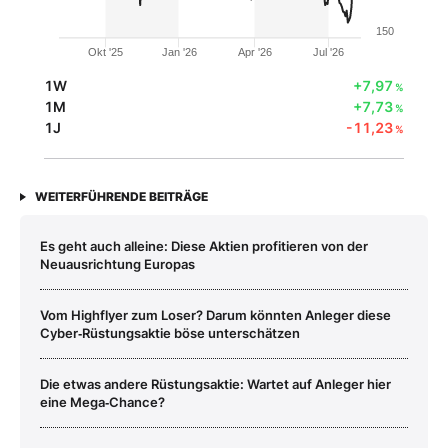
150
Okt '25
Jan '26
Apr '26
Jul '26
1W
+7,97
%
1M
+7,73
%
1J
-11,23
%
WEITERFÜHRENDE BEITRÄGE
Es geht auch alleine: Diese Aktien profitieren von der
Neuausrichtung Europas
Vom Highflyer zum Loser? Darum könnten Anleger diese
Cyber‑Rüstungsaktie böse unterschätzen
Die etwas andere Rüstungsaktie: Wartet auf Anleger hier
eine Mega‑Chance?