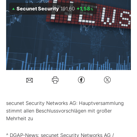
Secunet Security
191,60
+1,58
%
Mein B:O
Mein Konto
Folgen Sie uns
Kontakt
secunet Security Networks AG: Hauptversammlung
stimmt allen Beschlussvorschlägen mit großer
Mehrheit zu
^ DGAP-News: secunet Security Networks AG /