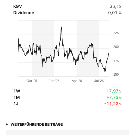
KGV
36,12
Dividende
0,01 %
225
200
175
150
Okt '25
Jan '26
Apr '26
Jul '26
1W
+7,97
%
1M
+7,73
%
1J
-11,23
%
WEITERFÜHRENDE BEITRÄGE