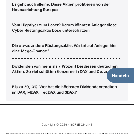
Es geht auch alleine: Diese Aktien profitieren von der
Neuausrichtung Europas
Vom Highflyer zum Loser? Darum könnten Anleger diese
Cyber‑Rüstungsaktie böse unterschätzen
Die etwas andere Rüstungsaktie: Wartet auf Anleger hier
eine Mega‑Chance?
Dividenden von mehr als 7 Prozent bei diesen deutschen
Aktien: So viel schütten Konzerne in DAX und Co. aus
Handeln
Bis zu 20,13%. Wer hat die höchsten Dividendenrenditen
im DAX, MDAX, TecDAX und SDAX?
Copyright © 2026 – BÖRSE ONLINE
Barrierefreiheitserklärung
Datenschutz
AGB
Presse
Privatsphäre-Einstellungen
Kontakt