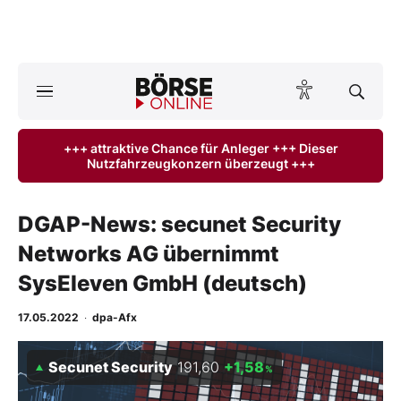
A
ktuelle Ausgabe BÖRSE ONLINE lesen
Börse
+++ attraktive Chance für Anleger +++ Dieser
Nutzfahrzeugkonzern überzeugt +++
News
Anlageprodukte
DGAP-News: secunet Security
Networks AG übernimmt
Finanz-Check
SysEleven GmbH (deutsch)
Abo & Shop
17.05.2022
·
dpa-Afx
BO-Musterdepots
Secunet Security
191,60
+1,58
%
Experten