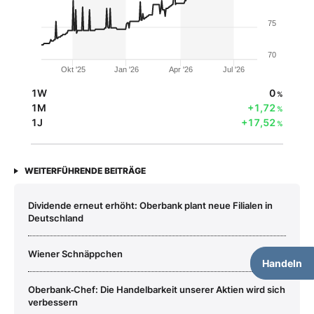
75
70
Okt '25
Jan '26
Apr '26
Jul '26
1W
0
%
1M
+1,72
%
1J
+17,52
%
WEITERFÜHRENDE BEITRÄGE
Dividende erneut erhöht: Oberbank plant neue Filialen in
Deutschland
Wiener Schnäppchen
Handeln
Oberbank‑Chef: Die Handelbarkeit unserer Aktien wird sich
verbessern