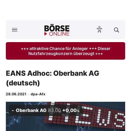
A
ktuelle Ausgabe BÖRSE ONLINE lesen
Börse
+++ attraktive Chance für Anleger +++ Dieser
Nutzfahrzeugkonzern überzeugt +++
News
Anlageprodukte
EANS Adhoc: Oberbank AG
(deutsch)
Finanz-Check
28.06.2021
·
dpa-Afx
Abo & Shop
Oberbank AG
83,00
+0,00
%
BO-Musterdepots
Experten