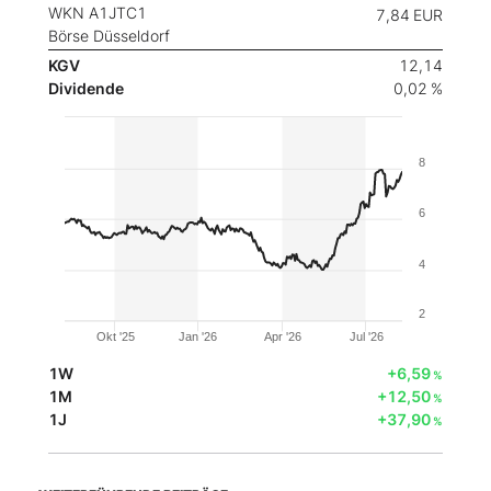
WKN A1JTC1
7,84
EUR
Börse Düsseldorf
KGV
12,14
Dividende
0,02 %
8
6
4
2
Okt '25
Jan '26
Apr '26
Jul '26
1W
+6,59
%
1M
+12,50
%
1J
+37,90
%