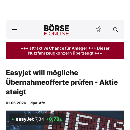
A
ktuelle Ausgabe BÖRSE ONLINE lesen
Börse
+++ attraktive Chance für Anleger +++ Dieser
Nutzfahrzeugkonzern überzeugt +++
News
Anlageprodukte
Easyjet will mögliche
Übernahmeofferte prüfen - Aktie
Finanz-Check
steigt
Abo & Shop
01.06.2026
·
dpa-Afx
BO-Musterdepots
easyJet
7,84
+0,78
%
Experten