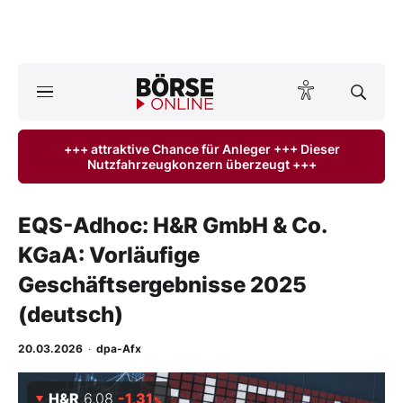
A
ktuelle Ausgabe BÖRSE ONLINE lesen
Börse
+++ attraktive Chance für Anleger +++ Dieser
Nutzfahrzeugkonzern überzeugt +++
News
Anlageprodukte
EQS-Adhoc: H&R GmbH & Co.
KGaA: Vorläufige
Finanz-Check
Geschäftsergebnisse 2025
Abo & Shop
(deutsch)
BO-Musterdepots
20.03.2026
·
dpa-Afx
Experten
H&R
6,08
-1,31
%