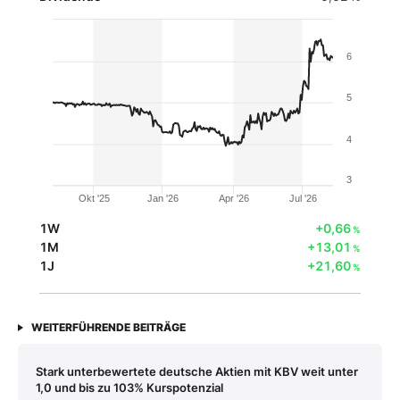
6
5
4
3
Okt '25
Jan '26
Apr '26
Jul '26
1W
+0,66
%
1M
+13,01
%
1J
+21,60
%
WEITERFÜHRENDE BEITRÄGE
Stark unterbewertete deutsche Aktien mit KBV weit unter
1,0 und bis zu 103% Kurspotenzial