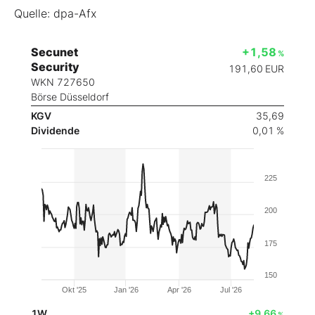
Quelle: dpa-Afx
Secunet
+1,58
%
Security
191,60
EUR
WKN 727650
Börse Düsseldorf
KGV
35,69
Dividende
0,01 %
225
200
175
150
Okt '25
Jan '26
Apr '26
Jul '26
1W
+9,66
%