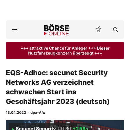
Börse
News
+++ attraktive Chance für Anleger +++ Dieser
Nutzfahrzeugkonzern überzeugt +++
Anlageprodukte
Finanz-Check
EQS-Adhoc: secunet Security
Networks AG verzeichnet
Abo & Shop
schwachen Start ins
BO-Musterdepots
Geschäftsjahr 2023 (deutsch)
Experten
13.04.2023
·
dpa-Afx
Mein B:O
Secunet Security
191,60
+1,58
%