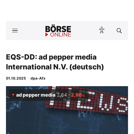
A
ktuelle Ausgabe BÖRSE ONLINE lesen
Börse
News
EQS-DD: ad pepper media
International N.V. (deutsch)
Anlageprodukte
01.10.2025
·
dpa-Afx
Finanz-Check
ad pepper media
2,64
-2,96
%
Abo & Shop
BO-Musterdepots
Experten