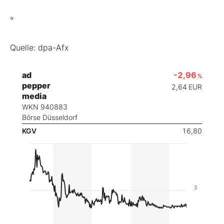
°
Quelle: dpa-Afx
ad
-2,96
%
pepper
2,64
EUR
media
WKN 940883
Börse Düsseldorf
KGV
16,80
3