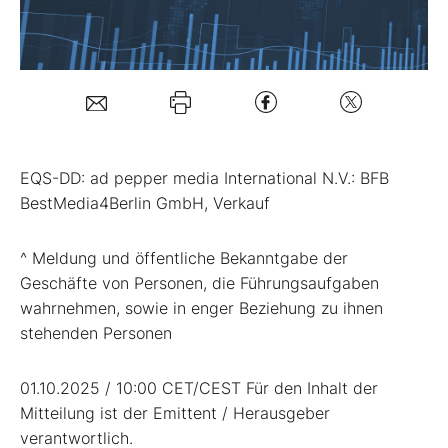
Mein B:O
Mein Konto
Folgen Sie uns
EQS-DD: ad pepper media International N.V.: BFB
BestMedia4Berlin GmbH, Verkauf
Kontakt
^ Meldung und öffentliche Bekanntgabe der
Geschäfte von Personen, die Führungsaufgaben
wahrnehmen, sowie in enger Beziehung zu ihnen
stehenden Personen
01.10.2025 / 10:00 CET/CEST Für den Inhalt der
Mitteilung ist der Emittent / Herausgeber
verantwortlich.