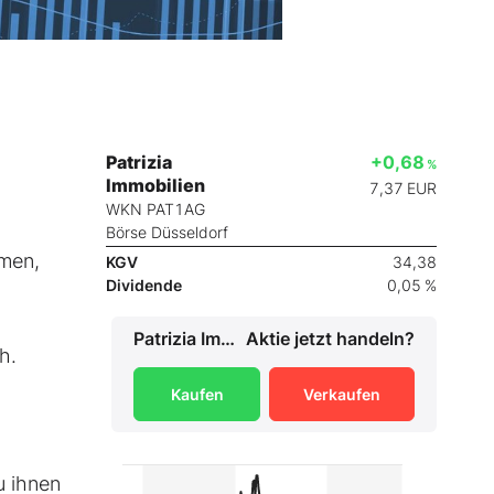
Patrizia
+0,68
%
Immobilien
7,37
EUR
WKN PAT1AG
Börse Düsseldorf
hmen,
KGV
34,38
Dividende
0,05 %
Patrizia Immobilien
Aktie jetzt handeln?
h.
Kaufen
Verkaufen
u ihnen