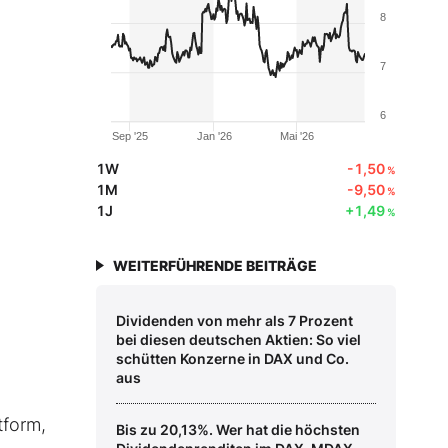
8
7
6
Sep '25
Jan '26
Mai '26
1W
-1,50
%
1M
-9,50
%
1J
+1,49
%
WEITERFÜHRENDE BEITRÄGE
Dividenden von mehr als 7 Prozent
bei diesen deutschen Aktien: So viel
schütten Konzerne in DAX und Co.
aus
tform,
Bis zu 20,13%. Wer hat die höchsten