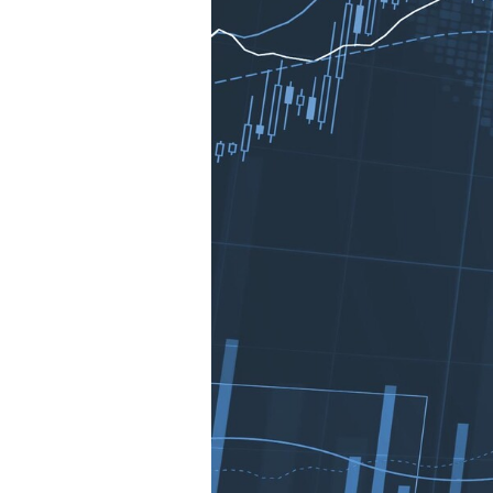
Experten
Mein B:O
Mein Konto
Folgen Sie uns
Kontakt