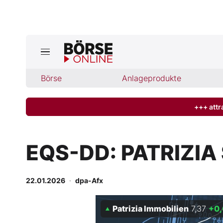
Jetzt a
ktuelle Ausgabe BÖRSE ONLINE lese
Börse
Börse
Anlageprodukte
News
+++ attr
Anlageprodukte
EQS-DD: PATRIZIA 
Finanz-Check
22.01.2026
·
dpa-Afx
Abo & Shop
Patrizia Immobilien
7,37
+0
BO-Musterdepots