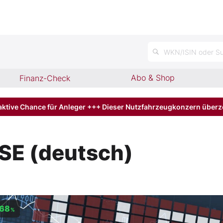
n
WKN/ISIN oder Su
Abo & Shop
Finanz-Check
aktive Chance für Anleger +++ Dieser Nutzfahrzeugkonzern über
SE (deutsch)
,68
%